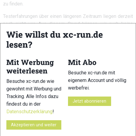
zu finden.
Testerfahrungen über einen längeren Zeitraum liegen derzeit
noch nicht vor. Aus diesem Grund können wir auch keine
Aussage dazu treffen, ob sich die Mütze im Laufe der Zeit
Wie willst du xc-run.de
weitet oder ob sich der anfangs feste Sitz der Kopfhörer
lesen?
nach längerem Gebrauch lockert. Aktuell hat uns dieses
Produkt, das durch die Fernsehserie „Höhle der Löwen“
Mit Werbung
Mit Abo
bekannt wurde und aktuell mit dem ISPO- Award
weiterlesen
ausgezeichnet wurde, auf ganzer Linie begeistert.
Besuche xc-run.de mit
TESTERGEBNIS
eigenem Account und völlig
Besuche xc-run.de wie
werbefrei.
gewohnt mit Werbung und
Tracking. Alle Infos dazu
Klang
Jetzt abonnieren
12 von 15
findest du in der
Datenschutzerklärung
!
Sitz
13 von 15
Akzeptieren und weiter
Nutzerfreundlichkeit (nur