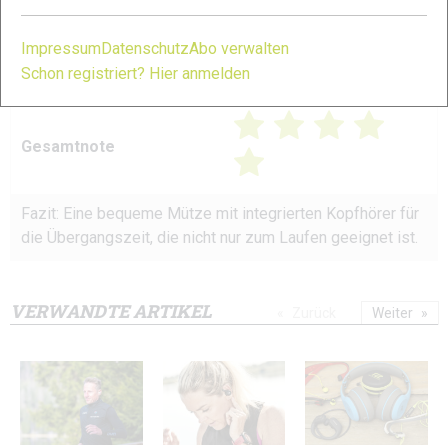
13 von 15
Bluetooth)
Impressum
Datenschutz
Abo verwalten
Bedienbarkeit (während
Schon registriert? Hier anmelden
12 von 15
des Laufens)
Gesamtnote
Fazit: Eine bequeme Mütze mit integrierten Kopfhörer für
die Übergangszeit, die nicht nur zum Laufen geeignet ist.
VERWANDTE ARTIKEL
Zurück
Weiter