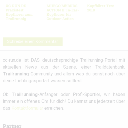
XC-RUN.DE
MIIEGO MiiBUDS
Kopfhörer Test
Praxistest:
ACTION II: In-Ear-
2018
Kopfhörer zum
Kopfhörer für
Trailrunnig
Outdoor-Action
Schreibe einen Kommentar
xc-run.de ist DAS deutschsprachige Trailrunning-Portal mit
aktuellen News aus der Szene, einer Traildatenbank,
Trailrunning
-Community und allem was du sonst noch über
deine Lieblingssportart wissen solltest.
Ob
Trailrunning
-Anfänger oder Profi-Sportler, wir haben
immer ein offenes Ohr für dich! Du kannst uns jederzeit über
das
Kontaktformular
erreichen.
Partner