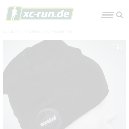
XC-RUN.DE
»
MATERIAL
»
KOPFHÖRER-TEST