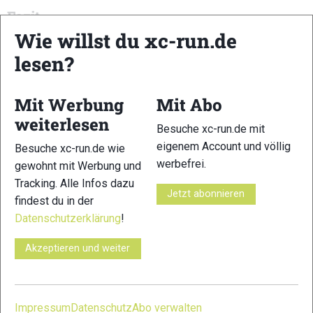
Fazit
Wie willst du xc-run.de
Der Suunto Spark verbindet Sicherheit, Komfort und moderne
Trainingsfunktionen gelungen miteinander. Wer beim Laufen
lesen?
Musik hören möchte, ohne den Kontakt zur Umgebung zu
verlieren, findet hier einen vielseitigen Begleiter für Training
Mit Werbung
Mit Abo
und Alltag.
weiterlesen
Besuche xc-run.de mit
Preis:
149 Euro
eigenem Account und völlig
Besuche xc-run.de wie
werbefrei.
gewohnt mit Werbung und
Link:
suunto.com
Tracking. Alle Infos dazu
Jetzt abonnieren
findest du in der
Datenschutzerklärung
!
Akzeptieren und weiter
Suunto Spark
Suunto Spark
Suunto Spark
Impressum
Datenschutz
Abo verwalten