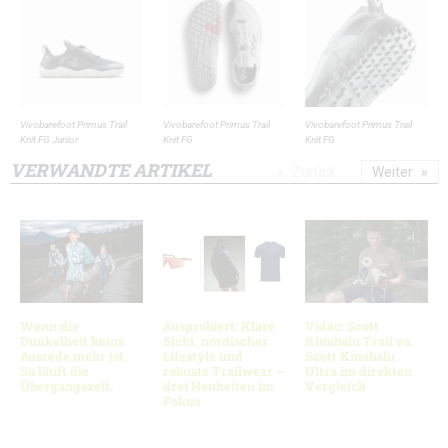
Vivobarefoot Primus Trail
Vivobarefoot Primus Trail
Vivobarefoot Primus Trail
Knit FG Junior
Knit FG
Knit FG
VERWANDTE ARTIKEL
Zurück
Weiter
Wenn die
Ausprobiert: Klare
Video: Scott
Dunkelheit keine
Sicht, nordischer
Kinabalu Trail vs.
Ausrede mehr ist.
Lifestyle und
Scott Kinabalu
So läuft die
robuste Trailwear –
Ultra im direkten
Übergangszeit.
drei Neuheiten im
Vergleich
Fokus