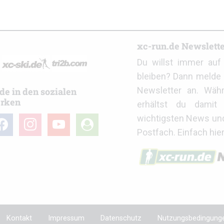
r
xc-run.de Newslett
Du willst immer au
bleiben? Dann melde 
Newsletter an. Wäh
de in den sozialen
rken
erhältst du damit 
wichtigsten News un
cebook
instagram
youtube
user-
Postfach. Einfach hie
circle
Kontakt
Impressum
Datenschutz
Nutzungsbedingung