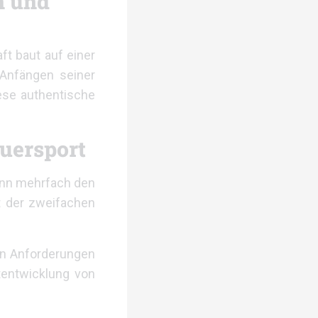
n und
ft baut auf einer
 Anfängen seiner
iese authentische
auersport
ann mehrfach den
t der zweifachen
en Anforderungen
ktentwicklung von