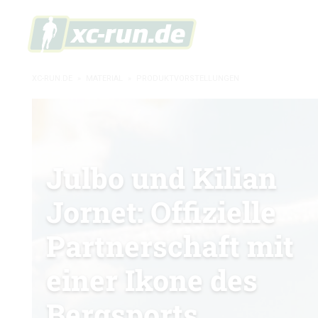
XC-RUN.DE
»
MATERIAL
»
PRODUKTVORSTELLUNGEN
Julbo und Kilian
Jornet: Offizielle
Partnerschaft mit
einer Ikone des
Bergsports