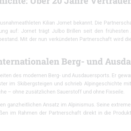
hichte: Über 20 Jahre Vertraue
usnahmeathleten Kilian Jornet bekannt. Die Partnerscha
g auf: Jornet trägt Julbo Brillen seit den frühesten
n bestand. Mit der nun verkündeten Partnerschaft wird d
internationalen Berg- und Ausd
chkeiten des modernen Berg- und Ausdauersports. Er gew
ster im Skibergsteigen und schrieb Alpingeschichte mi
he – ohne zusätzlichen Sauerstoff und ohne Fixseile.
inen ganzheitlichen Ansatz im Alpinismus. Seine extrem
ließen im Rahmen der Partnerschaft direkt in die Produ