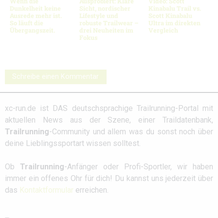
Wenn die
Ausprobiert: Klare
Video: Scott
Dunkelheit keine
Sicht, nordischer
Kinabalu Trail vs.
Ausrede mehr ist.
Lifestyle und
Scott Kinabalu
So läuft die
robuste Trailwear –
Ultra im direkten
Übergangszeit.
drei Neuheiten im
Vergleich
Fokus
Schreibe einen Kommentar
xc-run.de ist DAS deutschsprachige Trailrunning-Portal mit
aktuellen News aus der Szene, einer Traildatenbank,
Trailrunning
-Community und allem was du sonst noch über
deine Lieblingssportart wissen solltest.
Ob
Trailrunning
-Anfänger oder Profi-Sportler, wir haben
immer ein offenes Ohr für dich! Du kannst uns jederzeit über
das
Kontaktformular
erreichen.