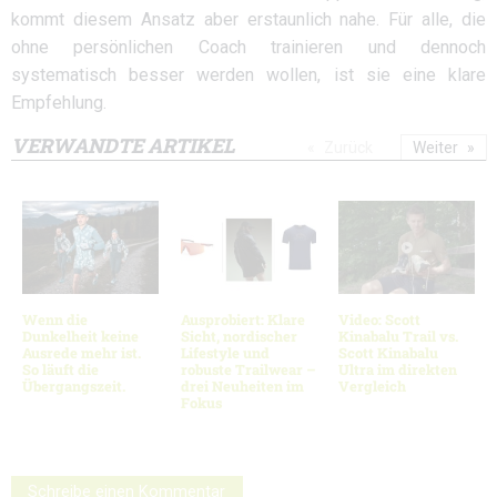
kommt diesem Ansatz aber erstaunlich nahe. Für alle, die
ohne persönlichen Coach trainieren und dennoch
systematisch besser werden wollen, ist sie eine klare
Empfehlung.
VERWANDTE ARTIKEL
Zurück
Weiter
Wenn die
Ausprobiert: Klare
Video: Scott
Dunkelheit keine
Sicht, nordischer
Kinabalu Trail vs.
Ausrede mehr ist.
Lifestyle und
Scott Kinabalu
So läuft die
robuste Trailwear –
Ultra im direkten
Übergangszeit.
drei Neuheiten im
Vergleich
Fokus
Schreibe einen Kommentar