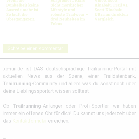
Wenn die
Ausprobiert: Klare
Video: Scott
Dunkelheit keine
Sicht, nordischer
Kinabalu Trail vs.
Ausrede mehr ist.
Lifestyle und
Scott Kinabalu
So läuft die
robuste Trailwear –
Ultra im direkten
Übergangszeit.
drei Neuheiten im
Vergleich
Fokus
Schreibe einen Kommentar
xc-run.de ist DAS deutschsprachige Trailrunning-Portal mit
aktuellen News aus der Szene, einer Traildatenbank,
Trailrunning
-Community und allem was du sonst noch über
deine Lieblingssportart wissen solltest.
Ob
Trailrunning
-Anfänger oder Profi-Sportler, wir haben
immer ein offenes Ohr für dich! Du kannst uns jederzeit über
das
Kontaktformular
erreichen.