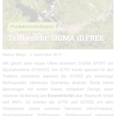
Produktvorstellungen
Testbericht: SIGMA iD.FREE
Markus Mingo
-
3. September 2019
Mit gleich zwei neuen Uhren erweitert SIGMA SPORT die
Sportuhrenlinie iD.SERIES. Die iD.TRI wurde speziell für den
Triathlon entwickelt, während die iD.FREE als vielseitige
Multisportuhr zahlreiche Sportarten abdeckt. Beide Uhren
überzeugen mit einem klaren, schlanken Design, einer
intuitiven Bedienung und
Konnektivität
über Bluetooth Smart
und ANT+. So können die iD.TRI und iD.FREE mit dem
Smartphone sowie externen Sensoren (Herzfrequenz,
Geschwindigkeit, Trittfrequenz, Wattmessung) gekoppelt