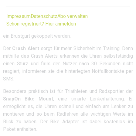
Beschleunigungssensor und barometrische Höhenmessung.
Zur
Pulsmessung
beinhaltet die Uhr einen PPG-Sensor,
Impressum
Datenschutz
Abo verwalten
welcher die Herzfrequenz bequem am Handgelenk misst.
Schon registriert? Hier anmelden
Alternativ kann zur EKG-genauen Herzfrequenzmessung auch
ein Brustgurt gekoppelt werden.
Der
Crash Alert
sorgt für mehr Sicherheit im Training. Denn
mithilfe des Crash Alerts erkennen die Uhren selbstständig
einen Sturz und falls der Nutzer nach 30 Sekunden nicht
reagiert, informieren sie die hinterlegten Notfallkontakte per
SMS.
Besonders praktisch ist für Triathleten und Radsportler der
SnapOn Bike Mount
, eine smarte Lenkerhalterung. Er
ermöglicht es, die Uhren schnell und einfach am Lenker zu
montieren und so beim Radfahren alle wichtigen Werte im
Blick zu haben. Der Bike Adapter ist dabei kostenlos im
Paket enthalten.