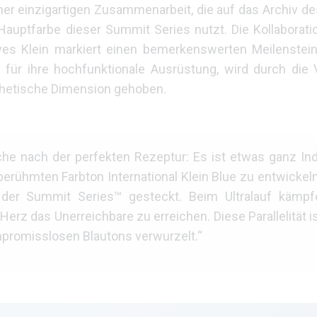
ner einzigartigen Zusammenarbeit, die auf das Archiv d
 Hauptfarbe dieser Summit Series nutzt. Die Kollaborat
es Klein markiert einen bemerkenswerten Meilenstein
 für ihre hochfunktionale Ausrüstung, wird durch di
ästhetische Dimension gehoben.
he nach der perfekten Rezeptur: Es ist etwas ganz Indi
berühmten Farbton International Klein Blue zu entwickel
 der Summit Series™ gesteckt. Beim Ultralauf kämp
rz das Unerreichbare zu erreichen. Diese Parallelität i
mpromisslosen Blautons verwurzelt.“