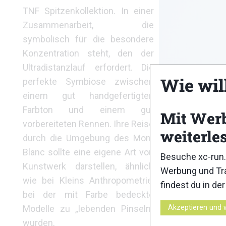
TNF Spitzenkollektion. In einer
Zusammenarbeit, die
symbolisch für die besondere
Konzentration steht, den der
Ultradistanzlauf erfordert. Die
Wie wil
perfekte Symbiose zwischen
einem gut handgefertigten
Farbton und einem gut
Mit Wer
vorbereiteten Rennen. Ihre Reise
weiterle
durch die Umgebung des Mont
Blanc sollte eine eigene Art von
Besuche xc-run.
Kunstwerk darstellen, ähnlich
Werbung und Tra
wie bei Kleins Anthropometrie,
findest du in de
bei der mit Farbe bedeckte
Modelle zu „lebenden Pinseln“
Akzeptieren und 
wurden.