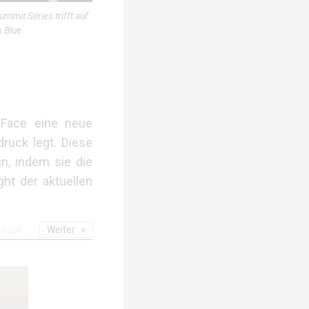
mmit Series trifft auf
n Blue
 Face eine neue
druck legt. Diese
n, indem sie die
ght der aktuellen
urück
Weiter