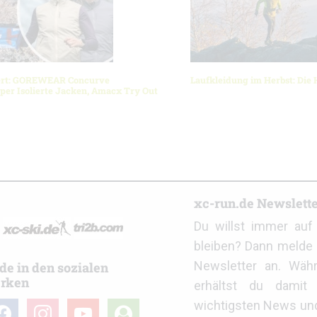
ert: GOREWEAR Concurve
Laufkleidung im Herbst: Die 
er Isolierte Jacken, Amacx Try Out
r
xc-run.de Newslett
Du willst immer au
bleiben? Dann melde 
Newsletter an. Wäh
de in den sozialen
rken
erhältst du damit 
wichtigsten News un
cebook
instagram
youtube
user-