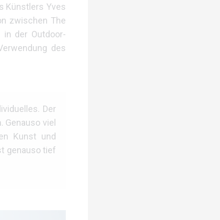
es Künstlers Yves
ion zwischen The
 in der Outdoor-
e Verwendung des
viduelles. Der
n. Genauso viel
fen Kunst und
st genauso tief