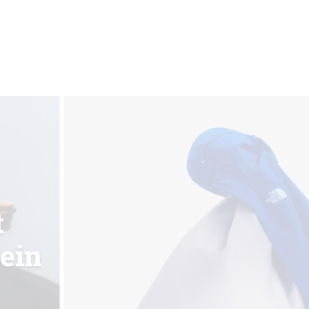
t
lein