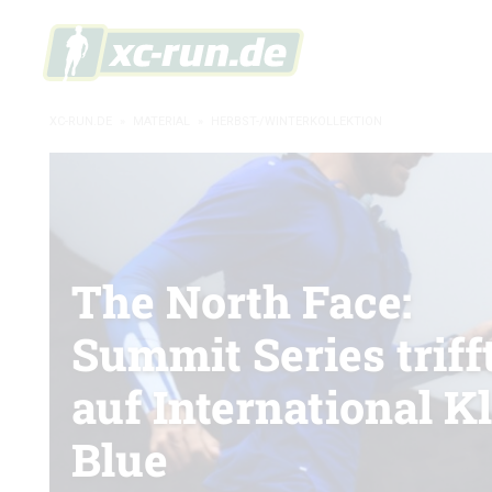
XC-RUN.DE
»
MATERIAL
»
HERBST-/WINTERKOLLEKTION
The North Face:
Summit Series triff
auf International K
Blue