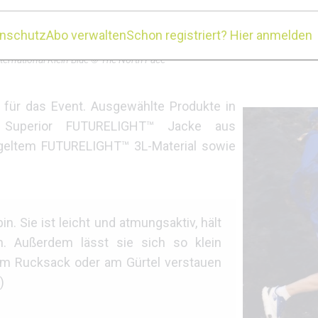
enschutz
Abo verwalten
Schon registriert? Hier anmelden
ternational Klein Blue © The North Face
 für das Event. Ausgewählte Produkte in
t Superior FUTURELIGHT™ Jacke aus
geltem FUTURELIGHT™ 3L-Material sowie
in. Sie ist leicht und atmungsaktiv, hält
. Außerdem lässt sie sich so klein
em Rucksack oder am Gürtel verstauen
)