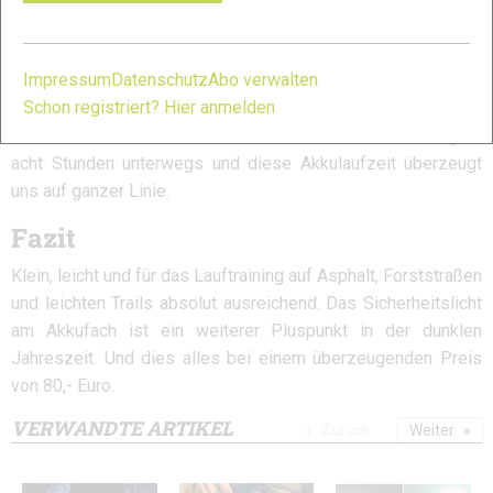
AAA- Batterien austauschen. Extrem überzeugend ist die
starke Akkuleistung bei niedriger Lichtstärkeneinstellung.
Impressum
Datenschutz
Abo verwalten
Ehrlicherweise muss man erwähnen, dass die niedrigste
Schon registriert? Hier anmelden
Lichtstärke selbst für langsames Joggen nicht ausreichend
ist, aber selbst bei halber Stärke ist man immerhin noch gute
acht Stunden unterwegs und diese Akkulaufzeit überzeugt
uns auf ganzer Linie.
Fazit
Klein, leicht und für das Lauftraining auf Asphalt, Forststraßen
und leichten Trails absolut ausreichend. Das Sicherheitslicht
am Akkufach ist ein weiterer Pluspunkt in der dunklen
Jahreszeit. Und dies alles bei einem überzeugenden Preis
von 80,- Euro.
VERWANDTE ARTIKEL
Zurück
Weiter