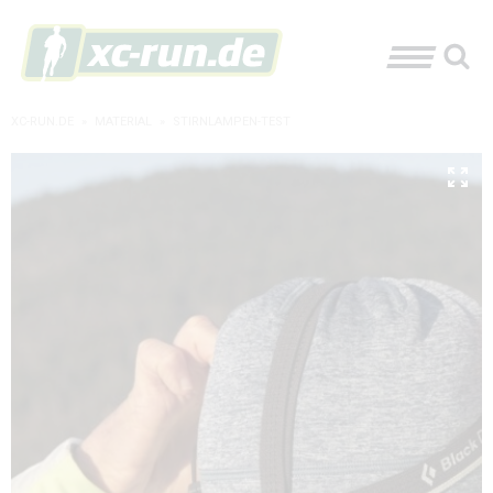
XC-RUN.DE
»
MATERIAL
»
STIRNLAMPEN-TEST