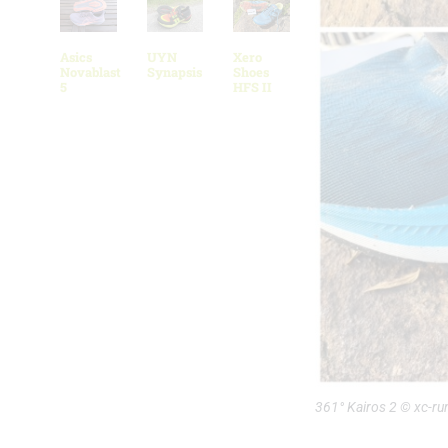
Asics
UYN
Xero
Novablast
Synapsis
Shoes
5
HFS II
361° Kairos 2 © xc-ru