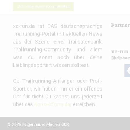
Schreibe einen Kommentar
Partne
xc-run.de ist DAS deutschsprachige
Trailrunning-Portal mit aktuellen News
aus der Szene, einer Traildatenbank,
Trailrunning
-Community und allem
xc-run.
Netzwe
was du sonst noch über deine
Lieblingssportart wissen solltest.
fa
Ob
Trailrunning
-Anfänger oder Profi-
Sportler, wir haben immer ein offenes
Ohr für dich! Du kannst uns jederzeit
über das
Kontaktformular
erreichen.
© 2026 Felgenhauer Medien GbR