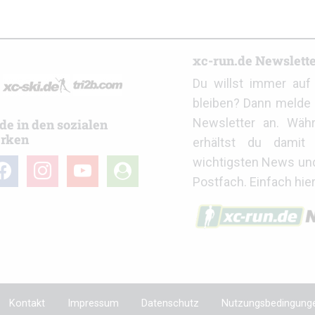
r
xc-run.de Newslett
Du willst immer au
bleiben? Dann melde 
Newsletter an. Wäh
de in den sozialen
rken
erhältst du damit 
wichtigsten News un
cebook
instagram
youtube
user-
Postfach. Einfach hie
circle
Kontakt
Impressum
Datenschutz
Nutzungsbedingung