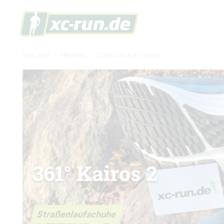
XC-RUN.DE
»
MATERIAL
»
STRASSENLAUFSCHUHE
361° Kairos 2
Straßenlaufschuhe