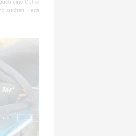
auch eine Option
ing suchen – egal
urück
Weiter