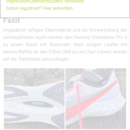
Wettkampfschuh sehr vielseitig. Vom 5-Kilometer-Lauf bis
Impressum
Datenschutz
Abo verwalten
zur Marathondistanz ist alles möglich.
Schon registriert? Hier anmelden
Fazit
Unglaublich luftiges Obermaterial und ein Vorwärtsdrang der
seinesgleichen sucht machen den Saucony Endorphine Pro 4
zu einem Racer mit Bestnoten. Nach einigen Läufen mit
diesen Waffen an den Füßen, fällt es uns fast schwer, wieder
auf die Trailschuhe umzusteigen.