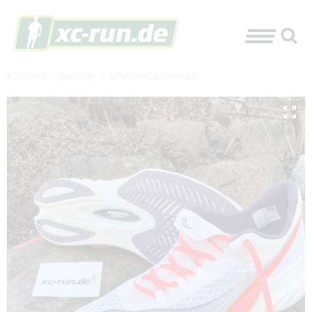
XC-RUN.DE
»
MATERIAL
»
STRASSENLAUFSCHUHE