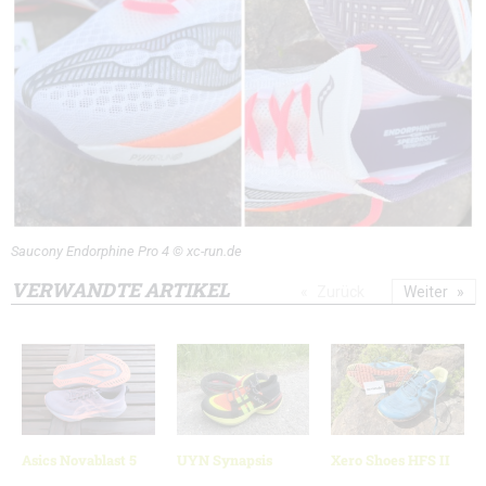
Saucony Endorphine Pro 4 © xc-run.de
VERWANDTE ARTIKEL
Zurück
Weiter
Asics Novablast 5
UYN Synapsis
Xero Shoes HFS II