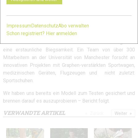
Price, COO von inov-8, sagt dazu: „Wir vereinen die Welten
von Wissenschaft und Sport und kombinieren sie mit
Innovation und unternehmerischem Weitblick, um gegen die
Impressum
Datenschutz
Abo verwalten
großen Sportmarken anzutreten – und wir werden
Schon registriert? Hier anmelden
gewinnen.“ Graphen ist nicht nur 200-mal stärker als Stahl,
sondern auch das dünnste Material der Welt und verfügt über
eine erstaunliche Biegsamkeit. Ein Team von über 300
Mitarbeitern an der Universität von Manchester forscht an
innovativen Projekten mit Graphen-verstärkten Sportwagen,
medizinischen Geräten, Flugzeugen und nicht zuletzt:
Sportschuhen.
Wir haben uns bereits ein Modell zum Testen gesichert und
brennen darauf es auszuprobieren – Bericht folgt.
VERWANDTE ARTIKEL
Zurück
Weiter