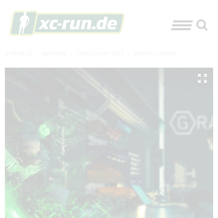
XC-RUN.DE
»
MATERIAL
»
TRAILSCHUH-TEST
»
EMPFEHLUNGEN