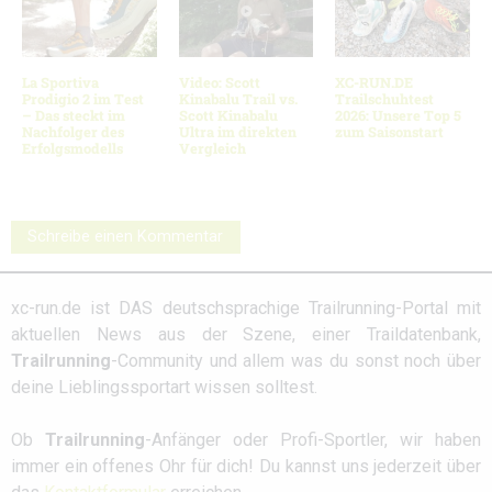
La Sportiva
Video: Scott
XC-RUN.DE
Prodigio 2 im Test
Kinabalu Trail vs.
Trailschuhtest
– Das steckt im
Scott Kinabalu
2026: Unsere Top 5
Nachfolger des
Ultra im direkten
zum Saisonstart
Erfolgsmodells
Vergleich
Schreibe einen Kommentar
xc-run.de ist DAS deutschsprachige Trailrunning-Portal mit
aktuellen News aus der Szene, einer Traildatenbank,
Trailrunning
-Community und allem was du sonst noch über
deine Lieblingssportart wissen solltest.
Ob
Trailrunning
-Anfänger oder Profi-Sportler, wir haben
immer ein offenes Ohr für dich! Du kannst uns jederzeit über