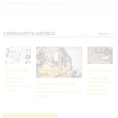
Nachhaltigkeit im Trailrunning
VERWANDTE ARTIKEL
Zurück
Weiter
Schwitzen für
Nachhaltigkeit
den
im
Artenschutz:
Trailrunning:
Der Snow
Es tut sich was,
UTMB Mont-Blanc 2025:
Leopard Day ist
aber wann
Stärkere
zurück
kommt der
Nachhaltigkeitsmaßnahmen
große Wurf?
im Fokus
Schreibe einen Kommentar