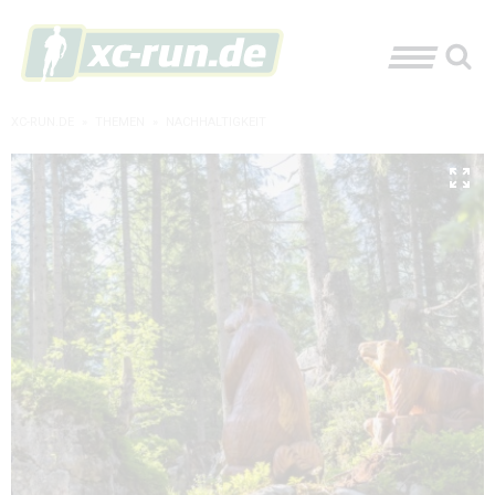
XC-RUN.DE
»
THEMEN
»
NACHHALTIGKEIT