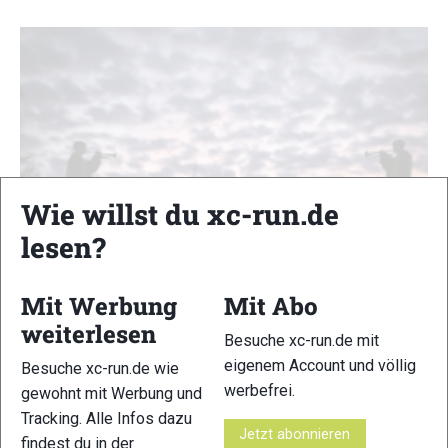
Wie willst du xc-run.de
lesen?
Mit Werbung
Mit Abo
weiterlesen
Rureifel Ultra Trail 2026: Eine Veranstaltung
Besuche xc-run.de mit
auf dem Weg nach oben
eigenem Account und völlig
Besuche xc-run.de wie
Reportagen
|
Reportagen-Teaser
werbefrei.
gewohnt mit Werbung und
Tobias Gerber
-
21. April 2026
Tracking. Alle Infos dazu
Jetzt abonnieren
Einen guten Ruf hatte der Rureifel Ultra Trail schon nach zwei
findest du in der