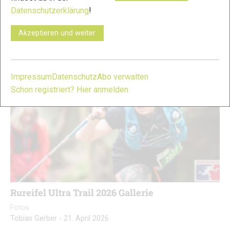
Ausgaben. Mit Nummer drei empfiehlt er sich für den Reigen
Datenschutzerklärung
!
der hervorragenden Landschaftsläufe.
Akzeptieren und weiter
Impressum
Datenschutz
Abo verwalten
Schon registriert? Hier anmelden
Rureifel Ultra Trail 2026 Gallerie
Fotos
Tobias Gerber
-
21. April 2026