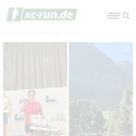
XC-RUN.DE
»
TRAILRUNNING TEAM
»
BLOGS