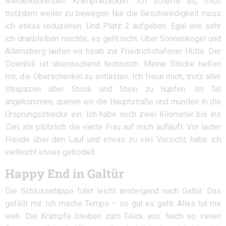
wiederkehrenden Krampfattacken. Ich schaffe es, mich
trotzdem weiter zu bewegen. Nur die Geschwindigkeit muss
ich etwas reduzieren. Und Platz 2 aufgeben. Egal wie sehr
ich dranbleiben möchte, es geht nicht. Über Sonnenkogel und
Adamsberg laufen wir hinab zur Friedrichshafener Hütte. Der
Downhill ist überraschend technisch. Meine Stöcke helfen
mir, die Oberschenkel zu entlasten. Ich freue mich, trotz aller
Strapazen über Stock und Stein zu hüpfen. Im Tal
angekommen, queren wir die Hauptstraße und münden in die
Ursprungsstrecke ein. Ich habe noch zwei Kilometer bis ins
Ziel, als plötzlich die vierte Frau auf mich aufläuft. Vor lauter
Freude über den Lauf und etwas zu viel Vorsicht, habe ich
vielleicht etwas getrödelt.
Happy End in Galtür
Die Schlussetappe führt leicht ansteigend nach Galtür. Das
gefällt mir. Ich mache Tempo – so gut es geht. Alles tut mir
weh. Die Krämpfe bleiben zum Glück aus. Nach so vielen