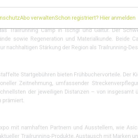
n Ischgl Ultra Trail 2026 zwei Trainingscamps an. Das 
ierte Läufer, die Technik, Trainingsplanung und Wettkamp
enschutz
Abo verwalten
Schon registriert? Hier anmelden
Profis stehen alpine Trainingseinheiten, Workshops und
das Trailrunning Camp in Ischgl und Galtür. Der Schwe
elände sowie Regeneration und Materialkunde. Beide 
ur nachhaltigen Stärkung der Region als Trailrunning-Dest
staffelte Startgebühren bieten Frühbuchervorteile. Der Ki
ioneller Zeitnehmung, umfassender Streckenverpflegu
 Schnellsten der jeweiligen Distanzen – von insgesamt 
 prämiert.
o mit namhaften Partnern und Ausstellern, wie Asics,
 aktueller Trailrunning-Produkte, Austausch mit Marken u