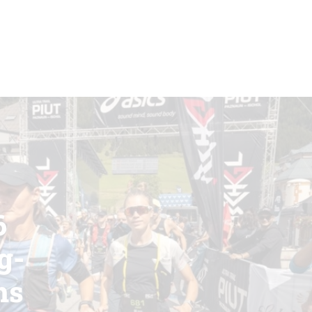
6
g-
hs