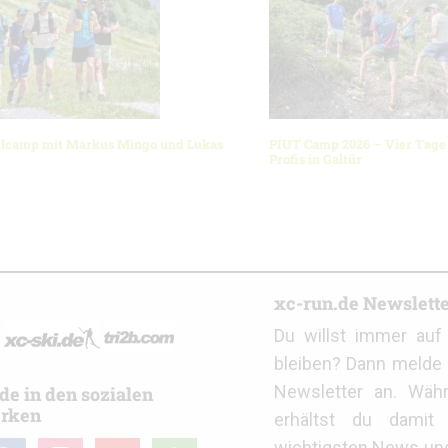
ilcamp mit Markus Mingo und Lukas
PIUT Camp 2026 – Vier Tage 
Profis in Galtür
r
xc-run.de Newslett
Du willst immer au
bleiben? Dann melde 
Newsletter an. Wäh
de in den sozialen
rken
erhältst du damit 
wichtigsten News un