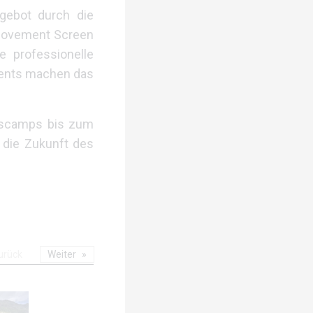
gebot durch die
 Movement Screen
 professionelle
vents machen das
ngscamps bis zum
 die Zukunft des
urück
Weiter