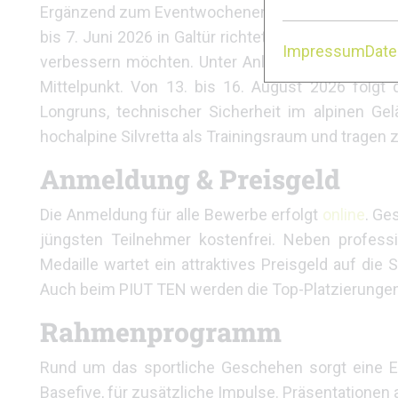
Ergänzend zum Eventwochenende bietet der Paznau
bis 7. Juni 2026 in Galtür richtet sich an ambition
Impressum
Dat
verbessern möchten. Unter Anleitung erfahrener 
Mittelpunkt. Von 13. bis 16. August 2026 folgt 
Longruns, technischer Sicherheit im alpinen G
hochalpine Silvretta als Trainingsraum und tragen z
Anmeldung & Preisgeld
Die Anmeldung für alle Bewerbe erfolgt
online
. Ge
jüngsten Teilnehmer kostenfrei. Neben profess
Medaille wartet ein attraktives Preisgeld auf die
Auch beim PIUT TEN werden die Top-Platzierungen
Rahmenprogramm
Rund um das sportliche Geschehen sorgt eine Exp
Basefive, für zusätzliche Impulse. Präsentationen