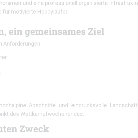
anoramen und eine professionell organisierte Infrastruktu
 für motivierte Hobbyläufer.
n, ein gemeinsames Ziel
en Anforderungen:
ter
r
r
r
r
 hochalpine Abschnitte und eindrucksvolle Landschaft
hepunkt des Wettkampfwochenendes.
guten Zweck