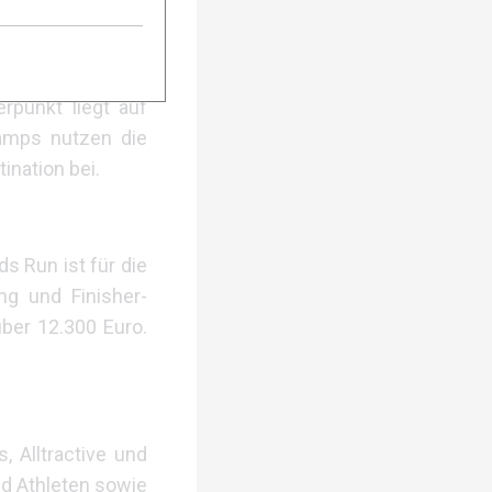
PIUT Camp von 4.
fstrategie gezielt
 Fachvorträge im
rpunkt liegt auf
Camps nutzen die
ination bei.
ds Run ist für die
ng und Finisher-
über 12.300 Euro.
 Alltractive und
nd Athleten sowie