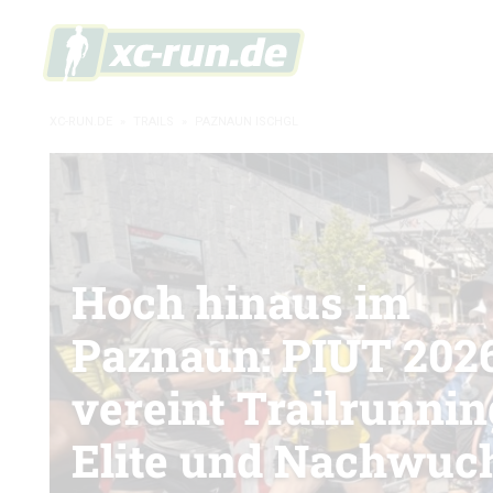
XC-RUN.DE
»
TRAILS
»
PAZNAUN ISCHGL
Hoch hinaus im
Paznaun: PIUT 202
vereint Trailrunnin
Elite und Nachwuc