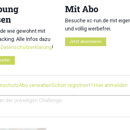
bung
Mit Abo
hr euch meist registrieren und einloggen.
sen
n
Besuche xc-run.de mit eig
und völlig werbefrei.
de wie gewohnt mit
t aufzeichnen und im Anschluss bei bestehender Interne
cking. Alle Infos dazu
Jetzt abonnieren
r
Datenschutzerklärung
!
weiter
nen Link (URL) erreichbar. Bitte stellt sicher, dass ihr a
so könnt ihr sicher sein, dass auch die anderen Teilnehm
in ausgeloggtem Zustand nicht zu sehen, müsst ihr eu
enschutz
Abo verwalten
Schon registriert? Hier anmelden
unseren Challenges nicht möglich. Den Link zur Aktivität
n der jeweiligen Challenge.