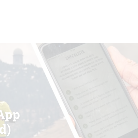
App
d)