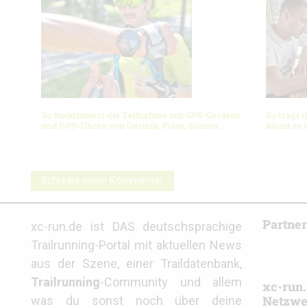
So funktioniert die Teilnahme mit GPS-Geräten
So tragt 
und GPS-Uhren von Garmin, Polar, Suunto …
könnt es 
Schreibe einen Kommentar
Partne
xc-run.de ist DAS deutschsprachige
Trailrunning-Portal mit aktuellen News
aus der Szene, einer Traildatenbank,
Trailrunning
-Community und allem
xc-run.
Netzwe
was du sonst noch über deine