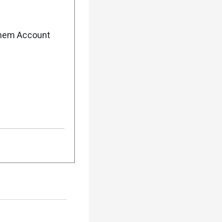
enem Account
tverbindung (auch
uch wenn ihr nicht
er eure Aktivität
re Privatsphäre-
 kopiert ihr dann