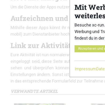
Mit Wer
Um die Dienste der Apps nutzen zu können, müsst i
weiterle
Aufzeichnen und hochlade
Besuche xc-run.
Mithilfe dieser Apps könnt ihr nun eure Aktivitä
Werbung und Tra
mobil) zum Dienstanbieter hochladen.
findest du in de
Link zur Aktivität
Akzeptieren und 
Eure Aktivität ist nun normalerweise über einen eige
eingeloggt seid, diese Seite aufrufen könnt. Nur 
sehen und überprüfen können. Ist die Aktivität 
Impressum
Dat
Einstellungen ändern. Sonst ist eine Teilnahme an 
in das entsprechende Formularfeld zur Teilnahme a
VERWANDTE ARTIKEL