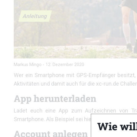
Anleitung
Markus Mingo
-
12. Dezember 2020
Wer ein Smartphone mit GPS-Empfänger besitzt, d
Aktivitäten und damit auch für die xc-run.de Challe
App herunterladen
Ladet euch eine App zum Aufzeichnen von Trai
Smartphone. Als Beispiel sei hier die Strava-App g
Wie wil
Account anlegen