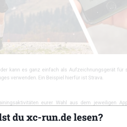
er kann es ganz einfach als Aufzeichnungsgerät für s
nges verwenden. Ein Beispiel hierfür ist Strava.
ningsaktivitäten eurer Wahl aus dem jeweiligen App
enannt.
lst du xc-run.de lesen?