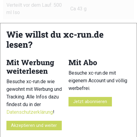
Verteilt vor dem Lauf: 500
Ca 43 g
ml Iso
Gesamt
90 g
Wie willst du xc-run.de
Wettkampf
lesen?
Abschnitt 1: bis Feldernjöchel(90min)
Mit Werbung
Mit Abo
3 Gel (Aktiv3 Liquid Energie)
weiterlesen
1 l Iso (Aktiv3 Blutorange)
Besuche xc-run.de mit
1 Reisriegel (Aktiv3)
eigenem Account und völlig
Besuche xc-run.de wie
1 Waffel (Powerbar)
werbefrei.
gewohnt mit Werbung und
1 Stück Banane
Tracking. Alle Infos dazu
Jetzt abonnieren
findest du in der
Datenschutzerklärung
!
Akzeptieren und weiter