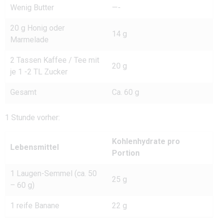
Wenig Butter
—-
20 g Honig oder
14 g
Marmelade
2 Tassen Kaffee / Tee mit
20 g
je 1 -2 TL Zucker
Gesamt
Ca. 60 g
1 Stunde vorher:
Kohlenhydrate pro
Lebensmittel
Portion
1 Laugen-Semmel (ca. 50
25 g
– 60 g)
1 reife Banane
22 g