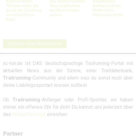
Regeneration:
das Immunsystem?
Basiswissen:
Warum selbst ein
Was Trailrunner
Kohlenhydrate,
Drink die Erholung
wirklich wissen
Elektrolyte,
verschlechtern
sollten
Mikronährstoffe
kann
Schreibe einen Kommentar
xc-run.de ist DAS deutschsprachige Trailrunning-Portal mit
aktuellen News aus der Szene, einer Traildatenbank,
Trailrunning
-Community und allem was du sonst noch über
deine Lieblingssportart wissen solltest.
Ob
Trailrunning
-Anfänger oder Profi-Sportler, wir haben
immer ein offenes Ohr für dich! Du kannst uns jederzeit über
das
Kontaktformular
erreichen.
Partner