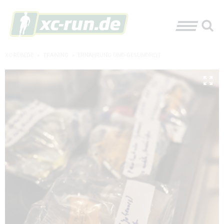
XC-RUN.DE
»
TRAINING
»
ERNÄHRUNG UND GESUNDHEIT