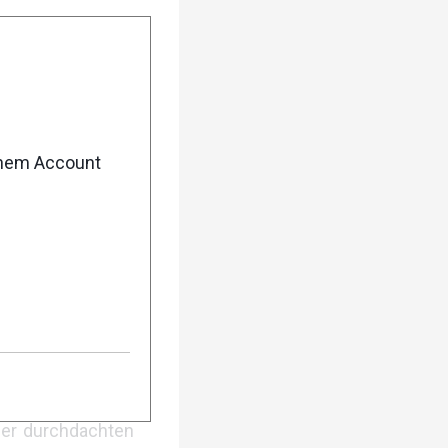
nheiten, um seine
aus, das Training
enem Account
s jeder Einheit
ne Schwellenläufe
r.
So kann er seine
ner durchdachten