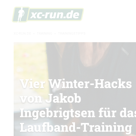
XC-RUN.DE
»
TRAINING
»
TRAININGSTIPPS
Vier Winter-Hacks
von Jakob
Ingebrigtsen für da
Laufband-Training