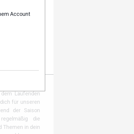
enem Account
5: Ergebnisse
er Anmeldung
f dem Laufenden
dich für unseren
rend der Saison
regelmäßig die
d Themen in dein