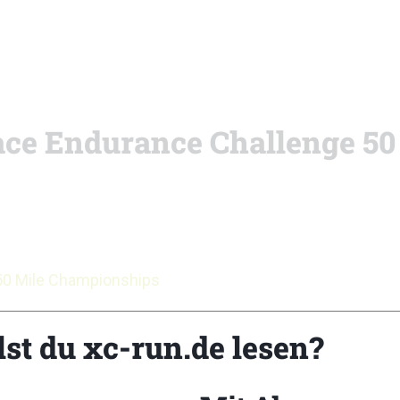
ace Endurance Challenge 50
50 Mile Championships
Z
lst du xc-run.de lesen?