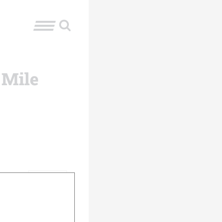
 Mile
urück
Weiter