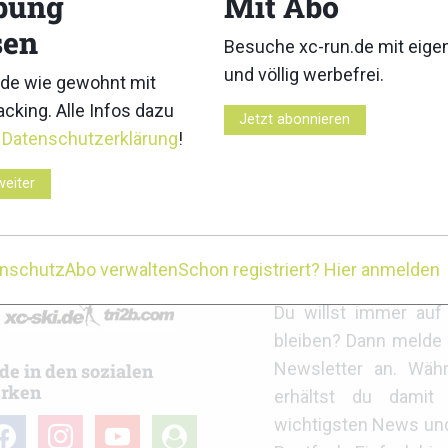
bung
Mit Abo
sen
Besuche xc-run.de mit eig
und völlig werbefrei.
de wie gewohnt mit
cking. Alle Infos dazu
Jetzt abonnieren
lauf 2026: Ergebnisse
GutsMuths-Rennsteiglauf 202
r
Datenschutzerklärung
!
weiter
enschutz
Abo verwalten
Schon registriert? Hier anmelden
r
xc-run.de Newslett
Du willst immer au
bleiben? Dann melde 
Newsletter an. Wäh
de in den sozialen
rken
erhältst du damit 
wichtigsten News un
cebook
instagram
youtube
user-