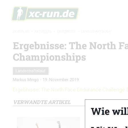
XC-RUN.DE
»
AKTUELLES
»
ERGEBNISSE
»
LANDSCHAFTSLAUF
Ergebnisse: The North F
Championships
Landschaftslauf
Markus Mingo
-
19. November 2019
Ergebnisse: The North Face Endurance Challenge 
VERWANDTE ARTIKEL
Wie wil