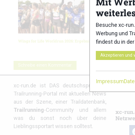
Mit Wer
weiterle
Besuche xc-run.
Werbung und Tra
Wings for Life Worldrun 2026: Ergebnisse
Rennsteig
findest du in de
Akzeptieren und 
Schreibe einen Kommentar
Impressum
Dat
Partne
xc-run.de ist DAS deutschsprachige
Trailrunning-Portal mit aktuellen News
aus der Szene, einer Traildatenbank,
Trailrunning
-Community und allem
xc-run.
Netzwe
was du sonst noch über deine
Lieblingssportart wissen solltest.
fa