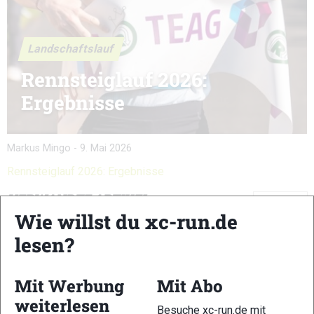
Landschaftslauf
Rennsteiglauf 2026:
Ergebnisse
Markus Mingo
-
9. Mai 2026
Rennsteiglauf 2026: Ergebnisse
VERWANDTE ARTIKEL
Zurück
Weiter
Wie willst du xc-run.de
lesen?
Mit Werbung
Mit Abo
weiterlesen
Wings for Life
GutsMuths-
Sauwald Trail 2024:
Besuche xc-run.de mit