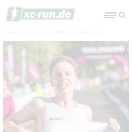
XC-RUN.DE
»
AKTUELLES
»
ERGEBNISSE
»
LANDSCHAFTSLAUF