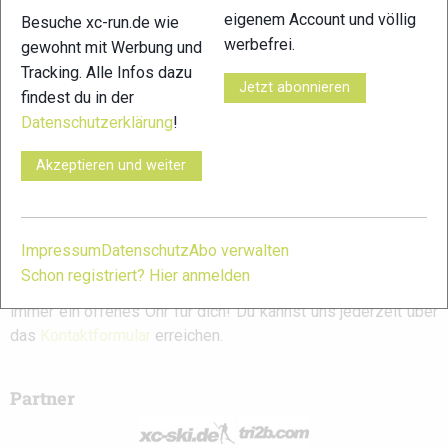
Worldrun 2026:
Rennsteiglauf 2025:
Ergebnisse
eigenem Account und völlig
Besuche xc-run.de wie
Ergebnisse
Ergebnisse
werbefrei.
gewohnt mit Werbung und
Tracking. Alle Infos dazu
Jetzt abonnieren
findest du in der
Schreibe einen Kommentar
Datenschutzerklärung
!
Akzeptieren und weiter
xc-run.de ist DAS deutschsprachige Trailrunning-Portal mit
aktuellen News aus der Szene, einer Traildatenbank,
Trailrunning
-Community und allem was du sonst noch über
deine Lieblingssportart wissen solltest.
Impressum
Datenschutz
Abo verwalten
Schon registriert? Hier anmelden
Ob
Trailrunning
-Anfänger oder Profi-Sportler, wir haben
immer ein offenes Ohr für dich! Du kannst uns jederzeit über
das
Kontaktformular
erreichen.
Partner