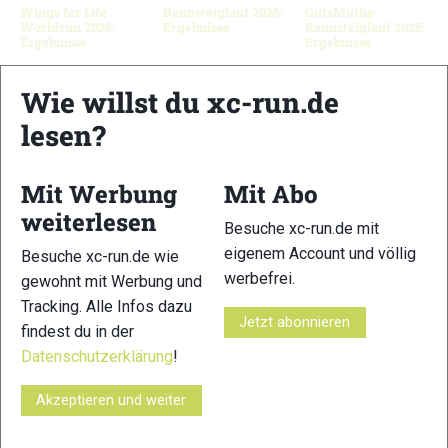
Wings for Life
Rennsteiglauf 2026:
GutsMuths-
Worldrun 2026:
Ergebnisse
Rennsteiglauf 2025:
Ergebnisse
Ergebnisse
Wie willst du xc-run.de
Schreibe einen Kommentar
lesen?
Mit Werbung
Mit Abo
xc-run.de ist DAS deutschsprachige Trailrunning-Portal mit
aktuellen News aus der Szene, einer Traildatenbank,
weiterlesen
Besuche xc-run.de mit
Trailrunning
-Community und allem was du sonst noch über
eigenem Account und völlig
Besuche xc-run.de wie
deine Lieblingssportart wissen solltest.
werbefrei.
gewohnt mit Werbung und
Tracking. Alle Infos dazu
Ob
Trailrunning
-Anfänger oder Profi-Sportler, wir haben
Jetzt abonnieren
findest du in der
immer ein offenes Ohr für dich! Du kannst uns jederzeit über
das
Kontaktformular
erreichen.
Datenschutzerklärung
!
Akzeptieren und weiter
Partner