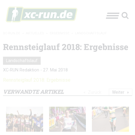
XC-RUN.DE
»
AKTUELLES
»
ERGEBNISSE
»
LANDSCHAFTSLAUF
Rennsteiglauf 2018: Ergebnisse
Landschaftslauf
XC-RUN Redaktion
-
27. Mai 2018
Rennsteiglauf 2018: Ergebnisse
VERWANDTE ARTIKEL
Zurück
Weiter