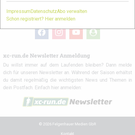
Impressum
Datenschutz
Abo verwalten
xc-run.de in den sozialen Netzwerken
Schon registriert? Hier anmelden
facebook
instagram
youtube
user-
circle
xc-run.de Newsletter Anmeldung
Du willst immer auf dem Laufenden bleiben? Dann melde
dich für unseren Newsletter an. Während der Saison erhältst
du damit regelmäßig die wichtigsten News und Themen in
dein Postfach. Einfach hier anmelden:
© 2026 Felgenhauer Medien GbR
Kontakt