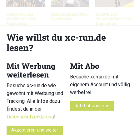
Wings for Life
Rennsteiglauf 2026:
GutsMuths-
Worldrun 2026:
Ergebnisse
Rennsteiglauf 2025:
Ergebnisse
Ergebnisse
Wie willst du xc-run.de
lesen?
Schreibe einen Kommentar
Mit Werbung
Mit Abo
xc-run.de ist DAS deutschsprachige Trailrunning-Portal mit
weiterlesen
aktuellen News aus der Szene, einer Traildatenbank,
Besuche xc-run.de mit
Trailrunning
-Community und allem was du sonst noch über
eigenem Account und völlig
Besuche xc-run.de wie
deine Lieblingssportart wissen solltest.
werbefrei.
gewohnt mit Werbung und
Tracking. Alle Infos dazu
Jetzt abonnieren
Ob
Trailrunning
-Anfänger oder Profi-Sportler, wir haben
findest du in der
immer ein offenes Ohr für dich! Du kannst uns jederzeit über
Datenschutzerklärung
!
das
Kontaktformular
erreichen.
Akzeptieren und weiter