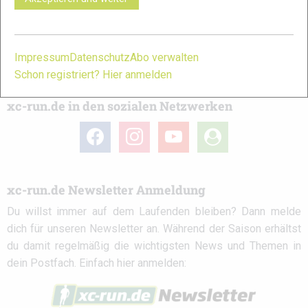
das
Kontaktformular
erreichen.
Partner
Impressum
Datenschutz
Abo verwalten
Schon registriert? Hier anmelden
xc-run.de in den sozialen Netzwerken
facebook
instagram
youtube
user-
circle
xc-run.de Newsletter Anmeldung
Du willst immer auf dem Laufenden bleiben? Dann melde
dich für unseren Newsletter an. Während der Saison erhältst
du damit regelmäßig die wichtigsten News und Themen in
dein Postfach. Einfach hier anmelden: