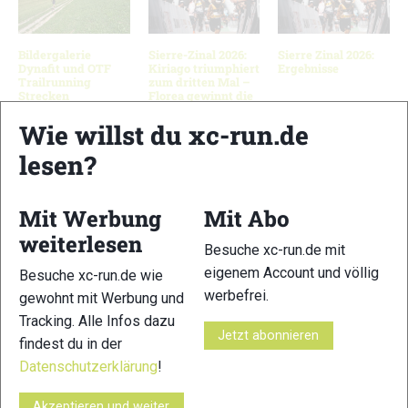
Bildergalerie
Sierre-Zinal 2026:
Sierre Zinal 2026:
Dynafit und OTF
Kiriago triumphiert
Ergebnisse
Trailrunning
zum dritten Mal –
Strecken
Florea gewinnt die
„Kathedrale des
Trailrunnings“
Wie willst du xc-run.de
lesen?
Schreibe einen Kommentar
Mit Werbung
Mit Abo
weiterlesen
Besuche xc-run.de mit
xc-run.de ist DAS deutschsprachige Trailrunning-Portal mit
eigenem Account und völlig
Besuche xc-run.de wie
aktuellen News aus der Szene, einer Traildatenbank,
werbefrei.
gewohnt mit Werbung und
Trailrunning
-Community und allem was du sonst noch über
deine Lieblingssportart wissen solltest.
Tracking. Alle Infos dazu
Jetzt abonnieren
findest du in der
Ob
Trailrunning
-Anfänger oder Profi-Sportler, wir haben
Datenschutzerklärung
!
immer ein offenes Ohr für dich! Du kannst uns jederzeit über
Akzeptieren und weiter