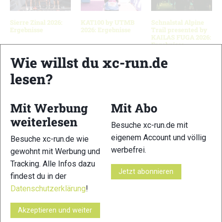
Sierre Zinal 2026:
KAT100 by UTMB
Schnalstal Alpine
Ergebnisse
2026: Ergebnisse
Trail presented by
KAILAS FUGA 2026:
Ergebnisse
Wie willst du xc-run.de
lesen?
Schreibe einen Kommentar
Mit Werbung
Mit Abo
xc-run.de ist DAS deutschsprachige Trailrunning-Portal mit
weiterlesen
Besuche xc-run.de mit
aktuellen News aus der Szene, einer Traildatenbank,
eigenem Account und völlig
Besuche xc-run.de wie
Trailrunning
-Community und allem was du sonst noch über
werbefrei.
gewohnt mit Werbung und
deine Lieblingssportart wissen solltest.
Tracking. Alle Infos dazu
Jetzt abonnieren
findest du in der
Ob
Trailrunning
-Anfänger oder Profi-Sportler, wir haben
immer ein offenes Ohr für dich! Du kannst uns jederzeit über
Datenschutzerklärung
!
das
Kontaktformular
erreichen.
Akzeptieren und weiter