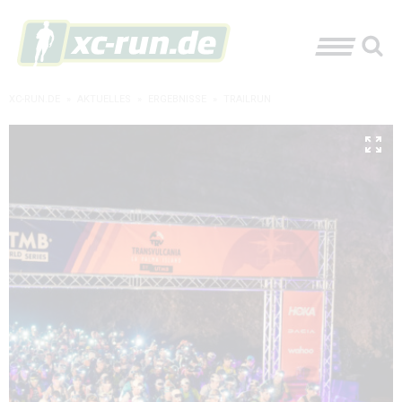
XC-RUN.DE
»
AKTUELLES
»
ERGEBNISSE
»
TRAILRUN