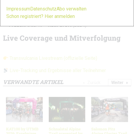
Rekorde
Impressum
Datenschutz
Abo verwalten
Männer:
6:52:39 –
Luis Alberto Hernando
(2015)
Schon registriert? Hier anmelden
Frauen:
8:02:49 –
Ruth Croft
(2024)
Live Coverage und Mitverfolgung
Transvulcania Livestream (offizielle Seite)
Live-Tracking und Ergebnisse aller Teilnehmer
VERWANDTE ARTIKEL
Zurück
Weiter
KAT100 by UTMB
Schnalstal Alpine
Salomon Pitz
2026: Ergebnisse
Trail presented by
Alpine Glacier Trail