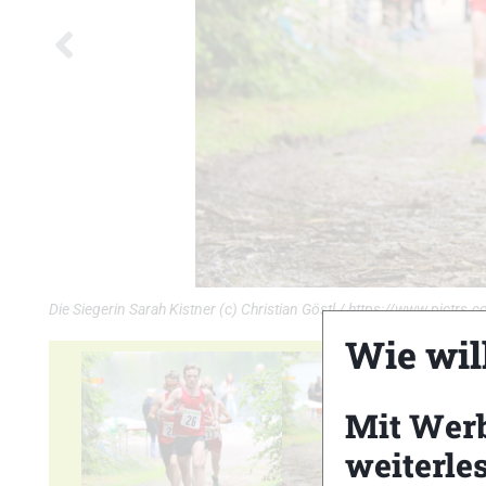
Die Siegerin Sarah Kistner (c) Christian Göstl / https://www.pictrs.c
Wie wil
Mit Wer
weiterle