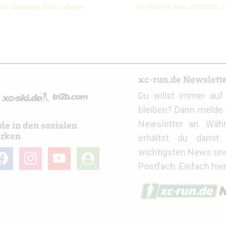
ail Challenge 2026 Gallerie
XC-RUN.DE beim ZUT2026: Ga
r
xc-run.de Newslett
Du willst immer au
bleiben? Dann melde 
Newsletter an. Wäh
de in den sozialen
rken
erhältst du damit 
wichtigsten News un
cebook
instagram
youtube
user-
Postfach. Einfach hie
circle