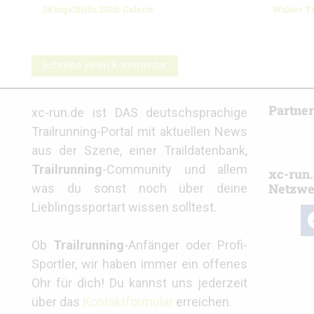
3Kings3Hills 2026: Galerie
Walser Tr
Schreibe einen Kommentar
Partne
xc-run.de ist DAS deutschsprachige
Trailrunning-Portal mit aktuellen News
aus der Szene, einer Traildatenbank,
Trailrunning
-Community und allem
xc-run.
Netzwe
was du sonst noch über deine
Lieblingssportart wissen solltest.
fa
Ob
Trailrunning
-Anfänger oder Profi-
Sportler, wir haben immer ein offenes
Ohr für dich! Du kannst uns jederzeit
über das
Kontaktformular
erreichen.