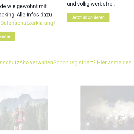
und völlig werbefrei.
3
4
de wie gewohnt mit
cking. Alle Infos dazu
Jetzt abonnieren
r
Datenschutzerklärung
!
weiter
8
9
enschutz
Abo verwalten
Schon registriert? Hier anmelden
Z