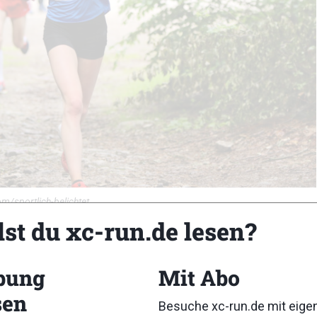
om/sportlich-belichtet
lst du xc-run.de lesen?
bung
Mit Abo
sen
Besuche xc-run.de mit eig