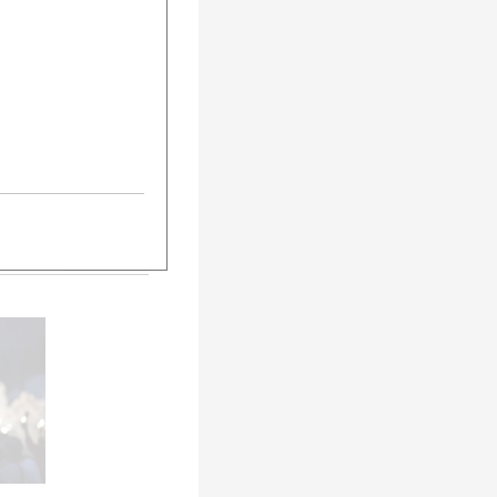
5
urück
Weiter