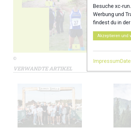
1
2
Besuche xc-run.
Werbung und Tra
findest du in de
Akzeptieren und 
6
7
©
Impressum
Dat
VERWANDTE ARTIKEL