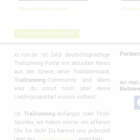
3Kings3Hills 2026: Galerie
Walser Tr
Schreibe einen Kommentar
Partne
xc-run.de ist DAS deutschsprachige
Trailrunning-Portal mit aktuellen News
aus der Szene, einer Traildatenbank,
Trailrunning
-Community und allem
xc-run.
Netzwe
was du sonst noch über deine
Lieblingssportart wissen solltest.
fa
Ob
Trailrunning
-Anfänger oder Profi-
Sportler, wir haben immer ein offenes
Ohr für dich! Du kannst uns jederzeit
über das
Kontaktformular
erreichen.