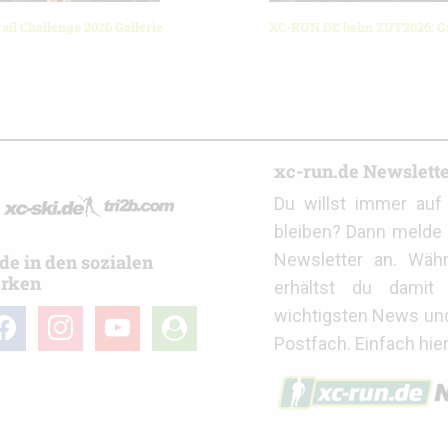
ail Challenge 2026 Gallerie
XC-RUN.DE beim ZUT2026: Ga
r
xc-run.de Newslett
Du willst immer au
bleiben? Dann melde 
Newsletter an. Wäh
de in den sozialen
rken
erhältst du damit 
wichtigsten News un
cebook
instagram
youtube
user-
Postfach. Einfach hie
circle