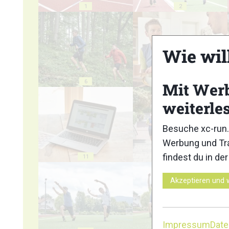
1
2
Wie wil
6
7
Mit Wer
weiterle
Besuche xc-run.
Werbung und Tra
findest du in de
11
12
Akzeptieren und 
Impressum
Dat