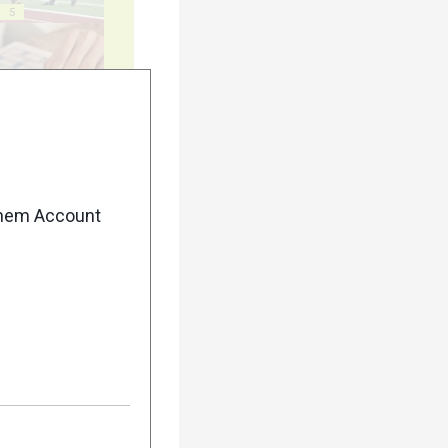
5
10
enem Account
15