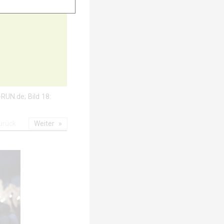
20
C-RUN.de; Bild 18:
urück
Weiter