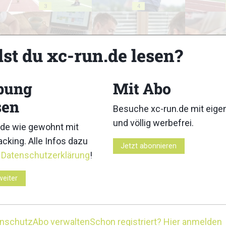
3
4
lst du xc-run.de lesen?
8
9
bung
Mit Abo
sen
Besuche xc-run.de mit eig
und völlig werbefrei.
de wie gewohnt mit
cking. Alle Infos dazu
Jetzt abonnieren
r
Datenschutzerklärung
!
13
14
weiter
enschutz
Abo verwalten
Schon registriert? Hier anmelden