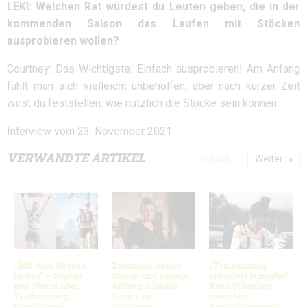
LEKI: Welchen Rat würdest du Leuten geben, die in der
kommenden Saison das Laufen mit Stöcken
ausprobieren wollen?
Courtney: Das Wichtigste: Einfach ausprobieren! Am Anfang
fühlt man sich vielleicht unbeholfen, aber nach kurzer Zeit
wirst du feststellen, wie nützlich die Stöcke sein können.
Interview vom 23. November 2021
VERWANDTE ARTIKEL
Zurück
Weiter
„Mit dem Herzen
Zwischen letzter
„Trailrunning
laufen“ – Sophie
Saison und neuem
erfordert Hingabe“:
und Pierre über
Anfang: Claudia
Kimi Schreiber
Trailrunning,
Sieder im
zwischen
Familie und
Interview
Buchrelease und