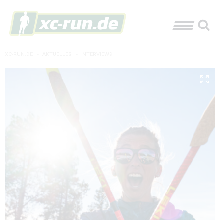
XC-RUN.DE
»
AKTUELLES
»
INTERVIEWS