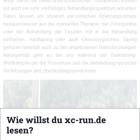
Andy: Durch die vielen unterschiedlichen Therapeuten können
wir auch ein sehr vielfältiges Behandlungsspektrum anbieten.
Dabei lassen wir unseren persönlichen Erfahrungsschatz
beispielsweise aus der manuellen Therapie, der Osteopathie
oder der Behandlung der Faszien mit in die Behandlung
einfließen. Hardtaping oder auch Kinesiologisches Taping
gehören natürlich auch zu den angebotenen Dienstleistungen.
Naturgemäß geht es bei uns während der Trailrunning-
Wettkämpfe um die Prävention und die Behandlung typischer
Verletzungen und Überlastungssyndromen.
Wie willst du xc-run.de
lesen?