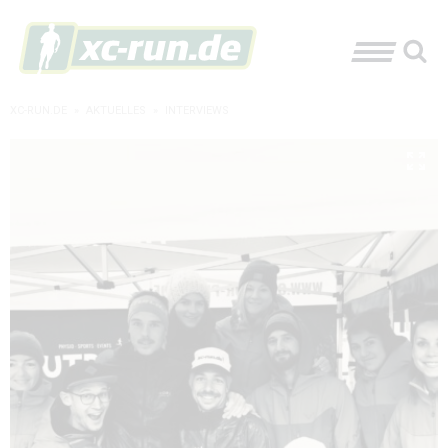
XC-RUN.DE
»
AKTUELLES
»
INTERVIEWS