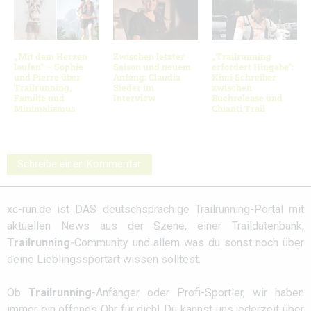
„Mit dem Herzen
Zwischen letzter
„Trailrunning
laufen“ – Sophie
Saison und neuem
erfordert Hingabe“:
und Pierre über
Anfang: Claudia
Kimi Schreiber
Trailrunning,
Sieder im
zwischen
Familie und
Interview
Buchrelease und
Minimalismus
Chianti Trail
Schreibe einen Kommentar
xc-run.de ist DAS deutschsprachige Trailrunning-Portal mit
aktuellen News aus der Szene, einer Traildatenbank,
Trailrunning
-Community und allem was du sonst noch über
deine Lieblingssportart wissen solltest.
Ob
Trailrunning
-Anfänger oder Profi-Sportler, wir haben
immer ein offenes Ohr für dich! Du kannst uns jederzeit über