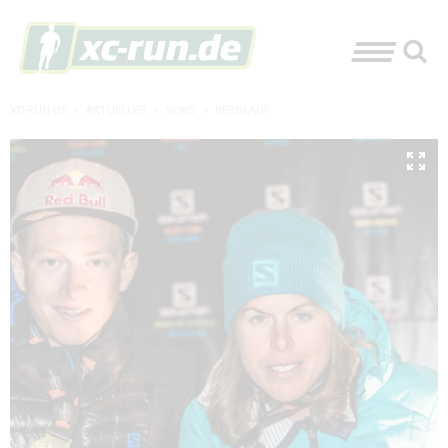
XC-RUN.DE
»
AKTUELLES
»
NEWS
»
BERGLAUF