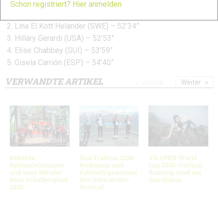
Schon registriert? Hier anmelden
Laura Orgué (ESP) – 51’35”
Lina El Kott Helander (SWE) – 52’34”
Hillary Gerardi (USA) – 52’53”
Elise Chabbey (SUI) – 53’59”
Gisela Carrión (ESP) – 54’40”
VERWANDTE ARTIKEL
Zurück
Weiter
Rekorde,
Ötzi Trailrun 2026:
VK OPEN World
Spitzenleistungen
Perkmann und
Cup 2026: Vertical
und neue Meister
Falchetti gewinnen
Running rund um
beim Schafberglauf
den Untersteller-
den Globus
2026
Vertical