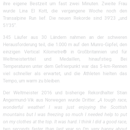
ihre eigene Bestzeit um fast zwei Minuten. Zweite Frau
wurde Lina El Kott, die vergangene Woche noch den
Transalpine Run lief. Die neuen Rekorde sind 39’23 „und
51’35“.
345 Läufer aus 30 Ländern nahmen an der schweren
Herausforderung teil, die 1.000 m auf den Munro-Gipfel, den
einzigen Vertical Kilometre® in Großbritannien und für
Weltmeistertitel und Medaillen, hinaufstieg. Bei
Temperaturen unter dem Gefrierpunkt war das 5-km-Rennen
viel schneller als erwartet, und die Athleten hielten das
Tempo, um warm zu bleiben.
Der Weltmeister 2016 und bisherige Rekordhalter Stian
Angermund-Vik aus Norwegen wurde Dritter: „
A tough race,
wonderful weather! I was just enjoying the Scottish
mountains but I was freezing so much I needed help to put
on my clothes at the top. It was hard. I think I did a good race,
two seconds faster than last year so I’m very happy about