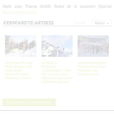
Mehr zum Thema SkiMo findet ihr in unserem Special
SKITOURENGEHEN
VERWANDTE ARTIKEL
Zurück
Weiter
Achensee Xtreme
Skitouren-
Arbermandl Skimo
2026: Hiemer und
Klassiker
2026: Erfolgreiche
Innerhofer
„Jennerstier“ zeigt
Premiere am
gewinnen beim
alle Facetten des
Großen Arber
Alpencup-Finale
Skibergsteigens auf
höchstem Niveau
Schreibe einen Kommentar