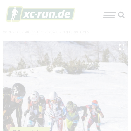
XC-RUN.DE
»
AKTUELLES
»
NEWS
»
SKIBERGSTEIGEN