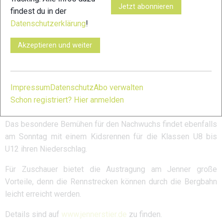
Jetzt abonnieren
Ebenfalls am Samstag findet ein 3-er Teamstaffelrennen
findest du in der
statt. Dieser Bewerb ist für Jedermann offen uns spricht alle
Datenschutzerklärung
!
Breitensportler an.
Akzeptieren und weiter
Der zweite Wettkampftag Sonntag 16.2.2025 ist dem
klassischen Jennerstier gewidmet. Bis zu 1.600 Höhenmeter
müssen die Sportler im Anblick von Hohem Göll und
Impressum
Datenschutz
Abo verwalten
Steinernem Meer bewältigen. Es gilt dabei, mehrere Anstiege
Schon registriert? Hier anmelden
und Abfahrten, aber auch Tragepassagen zu bewältigen.
Das besondere Bemühen für den Nachwuchs findet ebenfalls
am Sonntag mit einem Kidsrennen für die Klassen U8 bis
U12 ihren Niederschlag.
Für Zuschauer bietet die Austragung am Jenner große
Vorteile, denn die Rennstrecken können durch die Bergbahn
leicht erreicht werden.
Details sind auf
www.jennerstier.de
zu finden.