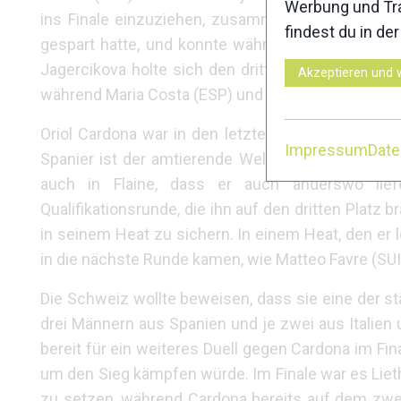
Werbung und Tra
ins Finale einzuziehen, zusammen mit Fatton. Im 
findest du in de
gespart hatte, und konnte während des gesamten
Jagercikova holte sich den dritten Platz. Der fünf
Akzeptieren und 
während Maria Costa (ESP) und Katia Mascherona (I
Oriol Cardona war in den letzten beiden Saisons
Impressum
Dat
Spanier ist der amtierende Weltmeister im Sprin
auch in Flaine, dass er auch anderswo lief
Qualifikationsrunde, die ihn auf den dritten Plat
in seinem Heat zu sichern. In einem Heat, den er 
in die nächste Runde kamen, wie Matteo Favre (SUI),
Die Schweiz wollte beweisen, dass sie eine der stä
drei Männern aus Spanien und je zwei aus Italien 
bereit für ein weiteres Duell gegen Cardona im Fin
um den Sieg kämpfen würde. Im Finale war es Lieth
zu setzen, während Cardona bereits auf dem zweit