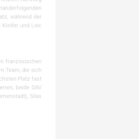
inanderfolgenden
latz, während der
 Kistler und Loic
im französischen
im Team, die sich
chsten Platz fast
erren, beide DAV
menstadt), Silas