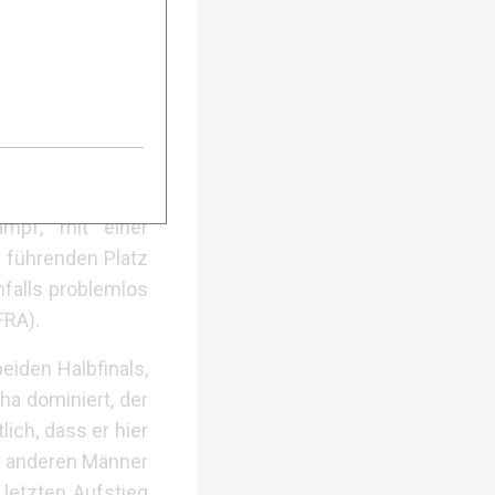
etzte Anstrengung
eiten Platz, und
Titel zu sichern,
icht anders. Der
ften, und zeigte
ampf, mit einer
n führenden Platz
nfalls problemlos
FRA).
eiden Halbfinals,
ha dominiert, der
ich, dass er hier
ie anderen Männer
 letzten Aufstieg