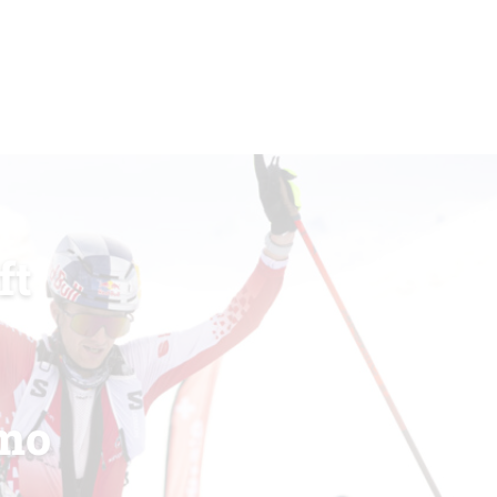
ft
imo