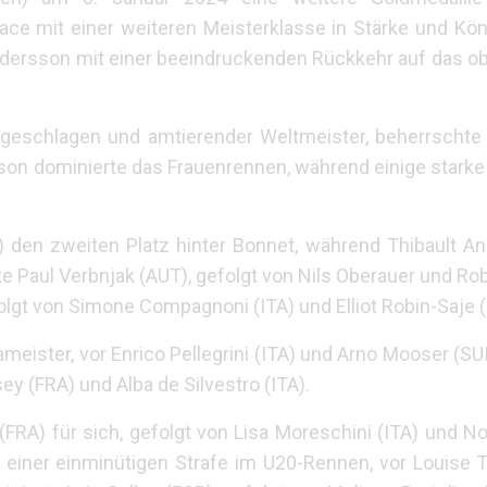
Race mit einer weiteren Meisterklasse in Stärke und Kö
ndersson mit einer beeindruckenden Rückkehr auf das o
ngeschlagen und amtierender Weltmeister, beherrscht
ersson dominierte das Frauenrennen, während einige stark
 den zweiten Platz hinter Bonnet, während Thibault An
e Paul Verbnjak (AUT), gefolgt von Nils Oberauer und Rob
gt von Simone Compagnoni (ITA) und Elliot Robin-Saje (
meister, vor Enrico Pellegrini (ITA) und Arno Mooser (SU
y (FRA) und Alba de Silvestro (ITA).
FRA) für sich, gefolgt von Lisa Moreschini (ITA) und N
 einer einminütigen Strafe im U20-Rennen, vor Louise T