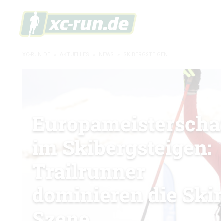
XC-RUN.DE
»
AKTUELLES
»
NEWS
»
SKIBERGSTEIGEN
Europameisterscha
im Skibergsteigen:
Trailrunner
dominieren die Sk
Szene