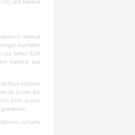
(ITA) und Martina
lasse im Vertical
einigen Ausfällen
 Laia Selles (ESP,
nem Hattrick aus
cal Race verloren
ie als Erster. Bei
sich ihren ersten
en gewannen.
 Männern sicherte