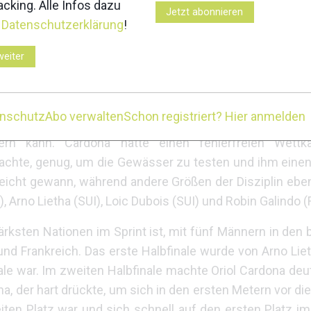
cking. Alle Infos dazu
Jetzt abonnieren
Finale zeigte Fatton, dass sie noch Energie für die l
r
Datenschutzerklärung
!
 Rennens die Führung behalten. Alonso belegte den zw
te Platz von Caroline Ulrich reichte aus, um ihr den U23-
weiter
TA) das Podium in dieser Kategorie komplettierten.
 auf Sprintrennen kaum zu schlagen, und heute war es n
enschutz
Abo verwalten
Schon registriert? Hier anmelden
t, außerdem Gewinner der vorherigen Europameisterscha
ern kann. Cardona hatte einen fehlerfreien Wettk
z brachte, genug, um die Gewässer zu testen und ihm eine
leicht gewann, während andere Größen der Disziplin ebe
 Arno Lietha (SUI), Loic Dubois (SUI) und Robin Galindo (
rksten Nationen im Sprint ist, mit fünf Männern in den b
und Frankreich. Das erste Halbfinale wurde von Arno Liet
ale war. Im zweiten Halbfinale machte Oriol Cardona deutl
a, der hart drückte, um sich in den ersten Metern vor d
en Platz war und sich schnell auf den ersten Platz im