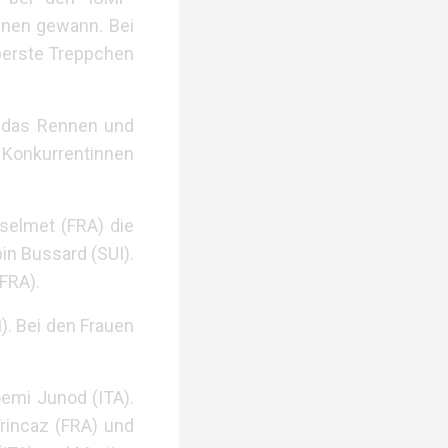
nnen gewann. Bei
berste Treppchen
e das Rennen und
e Konkurrentinnen
selmet (FRA) die
in Bussard (SUI).
FRA).
I). Bei den Frauen
oemi Junod (ITA).
rincaz (FRA) und