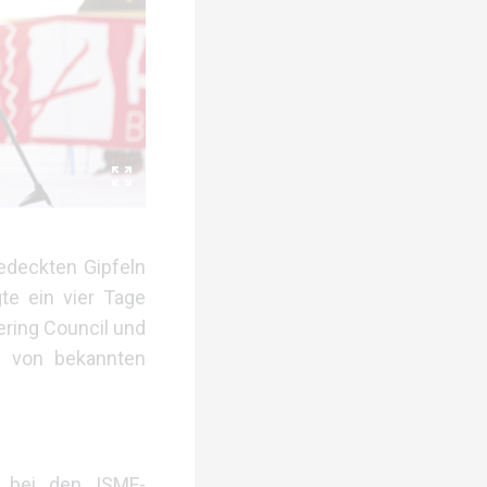
edeckten Gipfeln
te ein vier Tage
ering Council und
g von bekannten
e bei den ISMF-