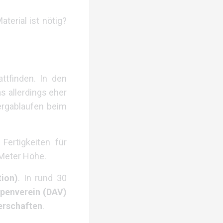
erial ist nötig?
ttfinden. In den
as allerdings eher
ergablaufen beim
Fertigkeiten für
 Meter Höhe.
tion)
. In rund 30
penverein (DAV)
erschaften
.