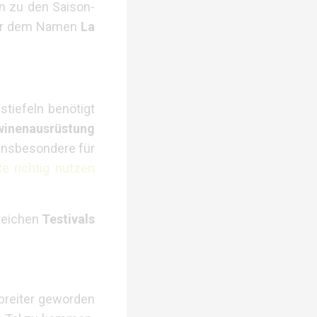
n zu den Saison-
nter dem Namen
La
stiefeln benötigt
winenausrüstung
 insbesondere für
te richtig nutzen
lreichen
Testivals
 breiter geworden