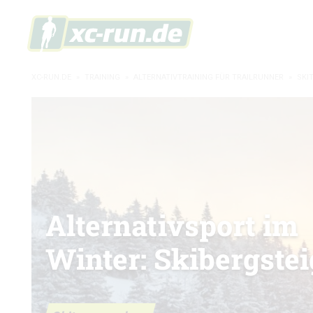
XC-RUN.DE
»
TRAINING
»
ALTERNATIVTRAINING FÜR TRAILRUNNER
»
SKI
Alternativsport im
Winter: Skibergste