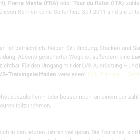
CH)
,
Pierra Menta (FRA)
oder
Tour du Rutor (ITA)
zähle
i diesen Rennen keine Seltenheit. Seit 2011 sind sie u
en ist beträchtlich. Neben Ski, Bindung, Stöcken und Ski
leidung. Abseits gesicherter Wege ist außerdem eine
La
rzichtbar. Für den Umgang mit der LVS-Ausrüstung – und
VS-Trainingsleitfaden
verwiesen:
LVS Training – Gerä
ächst auszuleihen – oder besser noch: an einem der zah
Touren teilzunehmen.
sich in den letzten Jahren viel getan. Die Tourenski sind