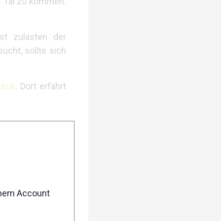
ns Tal zu kommen.
st zulasten der
ucht, sollte sich
heck
. Dort erfährt
cher fixieren. Der
enem Account
hlen.