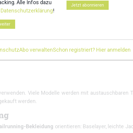
cking. Alle Infos dazu
Jetzt abonnieren
r
Datenschutzerklärung
!
esamten Ausrüstung – und er muss vor allem
perfekt pa
n.
weiter
verstellbarer Länge an. So kann man sie beim Aufstieg 
enschutz
Abo verwalten
Schon registriert? Hier anmelden
ür die Abfahrt wieder auszufahren. Das funktioniert je
 verwenden. Viele Modelle werden mit austauschbaren Te
hgekauft werden.
ung
ailrunning-Bekleidung
orientieren: Baselayer, leichte J