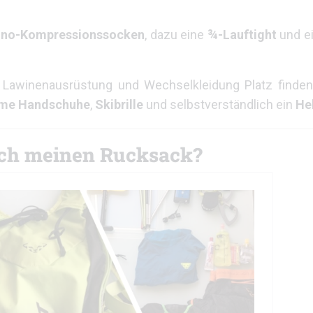
ino-Kompressionssocken
, dazu eine
¾-Lauftight
und e
t, Lawinenausrüstung und Wechselkleidung Platz finden
me Handschuhe
,
Skibrille
und selbstverständlich ein
He
 ich meinen Rucksack?