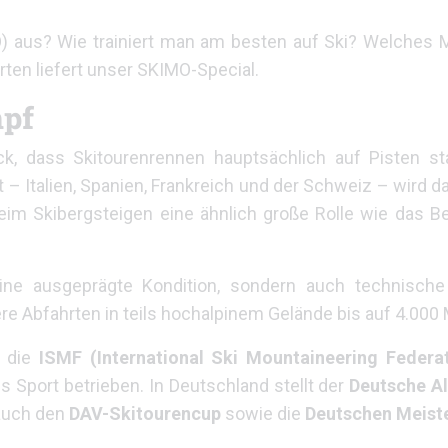
aus? Wie trainiert man am besten auf Ski? Welches Mat
en liefert unser SKIMO-Special.
mpf
, dass Skitourenrennen hauptsächlich auf Pisten sta
 – Italien, Spanien, Frankreich und der Schweiz – wird d
beim Skibergsteigen eine ähnlich große Rolle wie das B
ine ausgeprägte Kondition, sondern auch technische 
re Abfahrten in teils hochalpinem Gelände bis auf 4.000
t die
ISMF (International Ski Mountaineering Federa
ls Sport betrieben. In Deutschland stellt der
Deutsche Al
 auch den
DAV-Skitourencup
sowie die
Deutschen Meist