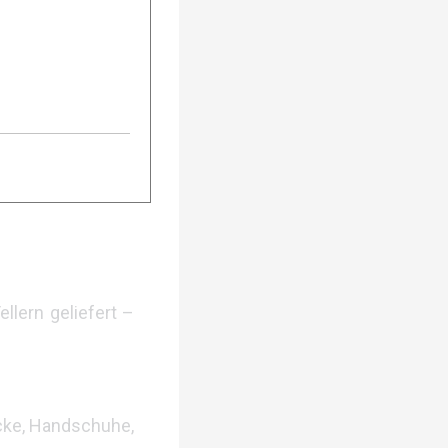
ssen
. Blasen oder
verkürzen und bei
 nach Modell per
llern geliefert –
acke, Handschuhe,