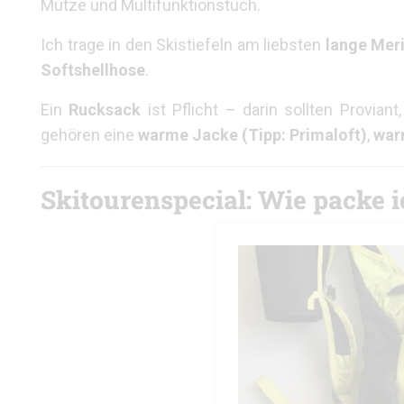
Mütze und Multifunktionstuch.
Ich trage in den Skistiefeln am liebsten
lange Mer
Softshellhose
.
Ein
Rucksack
ist Pflicht – darin sollten Provian
gehören eine
warme Jacke (Tipp: Primaloft)
,
war
Skitourenspecial: Wie packe