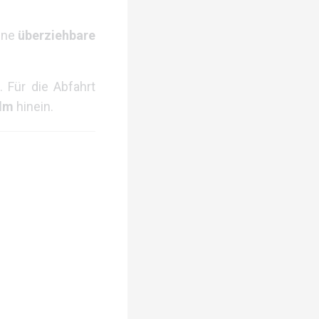
ine
überziehbare
. Für die Abfahrt
lm
hinein.