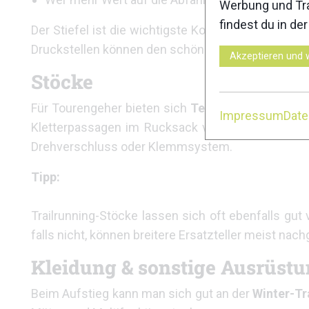
Werbung und Tra
findest du in de
Der Stiefel ist die wichtigste Komponente der g
Druckstellen können den schönsten Skitag ruiniere
Akzeptieren und 
Stöcke
Für Tourengeher bieten sich
Teleskopstöcke
mit 
Impressum
Dat
Kletterpassagen im Rucksack verstauen, um sie f
Drehverschluss oder Klemmsystem.
Tipp:
Trailrunning-Stöcke lassen sich oft ebenfalls gut
falls nicht, können breitere Ersatzteller meist nac
Kleidung & sonstige Ausrüst
Beim Aufstieg kann man sich gut an der
Winter-Tr