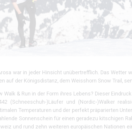
sa war in jeder Hinsicht unübertrefflich. Das Wetter w
en auf der Königsdistanz, dem Weisshorn Snow Trail, sen
Walk & Run in der Form ihres Lebens? Dieser Eindruck 
442 (Schneeschuh-)Läufer und (Nordic-)Walker realis
ptimalen Temperaturen und der perfekt präparierten Unt
trahlende Sonnenschein für einen geradezu kitschigen R
weiz und rund zehn weiteren europäischen Nationen ei