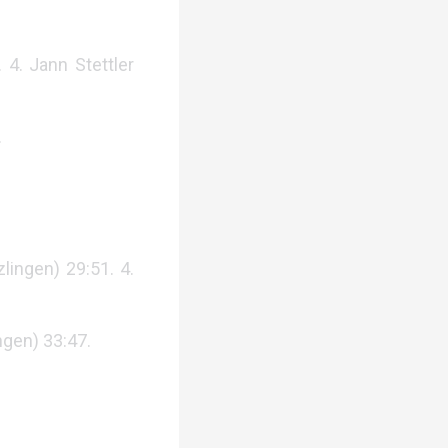
 4. Jann Stettler
.
lingen) 29:51. 4.
ngen) 33:47.