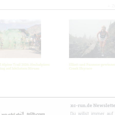
Z
l Alpine Trail 2026: Hochalpines
Elliott und Pannone gewinnen
ning auf höchstem Niveau
Creek Skyrace
r
xc-run.de Newslett
Du willst immer au