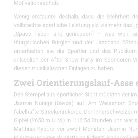
Motivationsschub.
Wenig erstaunte deshalb, dass die Mehrheit de
vollbrachte sportliche Leistung als vielmehr das 
„Spass haben und geniessen“ – was wohl au
thurgauischen Bürglen und der Jazzband 2Step4F
unterhielten sie die Sportler und das Publiku
anlässlich der After Snow Party im Sponsoren-Vi
diesen musikalischen Einlagen zu haben.
Zwei Orientierungslauf-Asse 
Den Stempel aus sportlicher Sicht drückten der im
Jasmin Nunige (Davos) auf. Am Weisshorn Snow Tr
fabelhafte Streckenrekorde. Der Innerschweizer 
Gipfel (2653 m ü. M.) in 1:16:54 Stunden und war 
Matthias Kyburz vor zwölf Monaten. Jasmin Nuni
Minuten weniger als Matthias Kyburz` Kaderkollegin