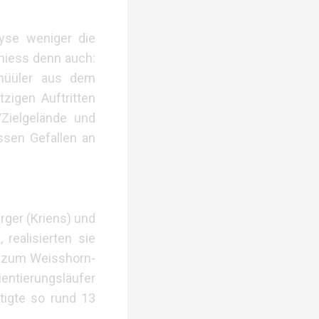
yse weniger die
 hiess denn auch:
hüüler aus dem
zigen Auftritten
/Zielgelände und
ssen Gefallen an
rger (Kriens) und
realisierten sie
) zum Weisshorn-
ientierungsläufer
tigte so rund 13