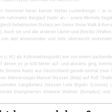
en Gewinner heran kamen Stefan Lustenberger – er is
em nationalen Berglauf-Kader an – sowie Michela Segal
gleich beliebtesten Distanz am Swiss Snow Walk & Run e
). Auch sie und alle anderen Läufer und (Nordic-)Walke
n von den anwesenden und teils überrascht wirkenden
m ü. M.) als Kulminationspunkt war von einem packend
f denen es je 630 Meter auf- und abwärts ging, trennt
erte Simone Raatz aus Deutschland gerade einmal zwei
von Männersieger Manuel Wyssen (Belp) auf Rolf Thalli
senden Langdistanz hiessen Leila Bigolin (Losone) 
strecke triumphierten Vivienne Widmer (Bonaduz) und