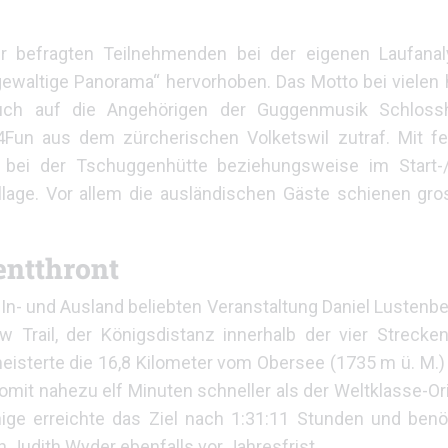
r befragten Teilnehmenden bei der eigenen Laufanal
„gewaltige Panorama“ hervorhoben. Das Motto bei vielen
ch auf die Angehörigen der Guggenmusik Schloss
un aus dem zürcherischen Volketswil zutraf. Mit fet
m bei der Tschuggenhütte beziehungsweise im Start-
llage. Vor allem die ausländischen Gäste schienen gro
entthront
 In- und Ausland beliebten Veranstaltung Daniel Lustenbe
ail, der Königsdistanz innerhalb der vier Strecken, 
meisterte die 16,8 Kilometer vom Obersee (1735 m ü. M.
somit nahezu elf Minuten schneller als der Weltklasse-Or
ge erreichte das Ziel nach 1:31:11 Stunden und benö
 Judith Wyder ebenfalls vor Jahresfrist.