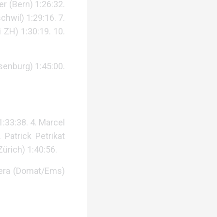
er (Bern) 1:26:32.
hwil) 1:29:16. 7.
 ZH) 1:30:19. 10.
senburg) 1:45:00.
1:33:38. 4. Marcel
 Patrick Petrikat
Zürich) 1:40:56.
ltera (Domat/Ems)