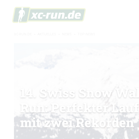
XC-RUN.DE
»
AKTUELLES
»
NEWS
»
TOP-NEWS
14. Swiss Snow Wa
Run: Perfekter Lauf
mit zwei Rekorden