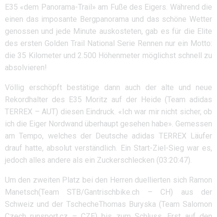
E35 «dem Panorama-Trail» am Fuße des Eigers. Während die
einen das imposante Bergpanorama und das schöne Wetter
genossen und jede Minute auskosteten, gab es für die Elite
des ersten Golden Trail National Serie Rennen nur ein Motto:
die 35 Kilometer und 2.500 Höhenmeter möglichst schnell zu
absolvieren!
Völlig erschöpft bestätige dann auch der alte und neue
Rekordhalter des E35 Moritz auf der Heide (Team adidas
TERREX – AUT) diesen Eindruck. «Ich war mir nicht sicher, ob
ich die Eiger Nordwand überhaupt gesehen habe». Gemessen
am Tempo, welches der Deutsche adidas TERREX Läufer
drauf hatte, absolut verständlich. Ein Start-Ziel-Sieg war es,
jedoch alles andere als ein Zuckerschlecken (03:20:47).
Um den zweiten Platz bei den Herren duellierten sich Ramon
Manetsch(Team STB/Gantrischbike.ch – CH) aus der
Schweiz und der TschecheThomas Buryska (Team Salomon
Czech runsport.cz – CZE) bis zum Schluss. Erst auf den