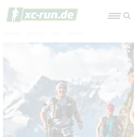
XC-RUN.DE
»
AKTUELLES
»
NEWS
»
TOP-NEWS