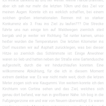
ich winkte dankend ab und lief weiter. Meine Hände brannten,
aber ich sah nur mehr die letzten 10km und das Ziel vor
meinen Augen. Konnte ich es wirklich schaffen, bei einem
solchen großen internationalen Rennen mit so starker
Konkurrenz als 3. Frau ins Ziel zu laufen??? Die Strecke
führte uns nun einige km auf Waldwegen ziemlich steil
bergab und je weiter wir Richtung Tal runter kamen, umso
heißer wurden die Temperaturen. Die letzten Kilometer ins
Dorf mussten wir auf Asphalt zurücklegen, was bei dieser
Hitze so ziemlich das Schlimmste ist. Einige Anwohner
waren so lieb und hatten neben der Straße eine Gartendusche
aufgestellt, durch die wir hindurchlaufen konnten. Eine
willkommene Abkühlung, für die ich in diesem Moment
extrem dankbar war. Es war nicht mehr weit, doch die letzen
Meter zogen sich wie Kaugummi. Von weitem konnte ich den
Kirchturm von Cortina sehen und das Ziel, welches sich
genau dort befand, war nun in greifbarer Nähe. Ich bog in die
Fußgängerzone ein und war von Neuem überwältigt. Es waren