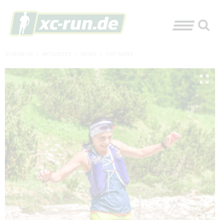
XC-RUN.DE
»
AKTUELLES
»
NEWS
»
TOP-NEWS