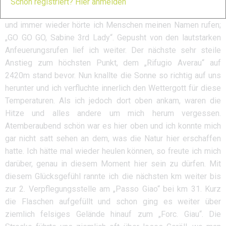
Schon registriert? Hier anmelden
anzufeuern. Die Stimmung hier war einfach nur der Hammer
und immer wieder hörte ich Menschen meinen Namen rufen;
„GO GO GO, Sabine 3rd Lady“. Gepusht von den lautstarken
Anfeuerungsrufen lief ich weiter. Der nächste sehr steile
Anstieg zum höchsten Punkt, dem „Rifugio Averau“ auf
2420m stand bevor. Nun knallte die Sonne so richtig auf uns
herunter und ich verfluchte innerlich den Wettergott für diese
Temperaturen. Als ich jedoch dort oben ankam, waren die
Hitze und alles andere um mich herum vergessen.
Atemberaubend schön war es hier oben und ich konnte mich
gar nicht satt sehen an dem, was die Natur hier erschaffen
hatte. Ich hätte mal wieder heulen können, so freute ich mich
darüber, genau in diesem Moment hier sein zu dürfen. Mit
diesem Glücksgefühl rannte ich die nächsten km weiter bis
zur 2. Verpflegungsstelle am „Passo Giao“ bei km 31. Kurz
die Flaschen aufgefüllt und schon ging es weiter über
ziemlich felsiges Gelände hinauf zum „Forc. Giau“. Die