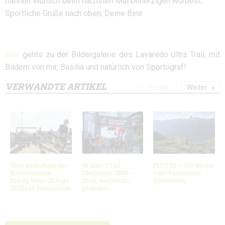
meinen Wunsch beim nächsten Mal beherzigen würdest.
Sportliche Grüße nach oben; Deine Bine
Hier
gehts zu der Bildergalerie des Lavaredo Ultra Trail, mit
Bildern von mir, Basilia und natürlich von Sportograf!
VERWANDTE ARTIKEL
Zurück
Weiter
Sieg außerhalb der
Walser Trail
PIUT85 – Die Bestie
Komfortzone:
Challenge 2026 –
vom Paznauner
Erfolg beim 3Kings
Steil, verblockt,
Höhenweg
3Hills in Haidmühle
grandios