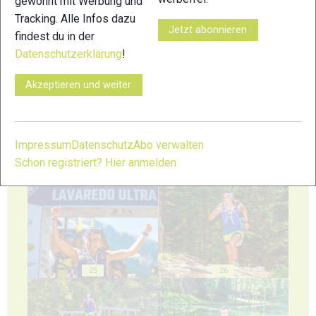
gewohnt mit Werbung und
Tracking. Alle Infos dazu
Jetzt abonnieren
findest du in der
Datenschutzerklärung
!
21
22
Akzeptieren und weiter
Impressum
Datenschutz
Abo verwalten
Schon registriert? Hier anmelden
23
24
25
26