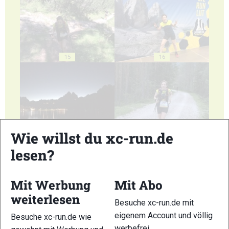
15
16
17
18
Wie willst du xc-run.de
lesen?
Mit Werbung
Mit Abo
weiterlesen
Besuche xc-run.de mit
19
20
eigenem Account und völlig
Besuche xc-run.de wie
werbefrei.