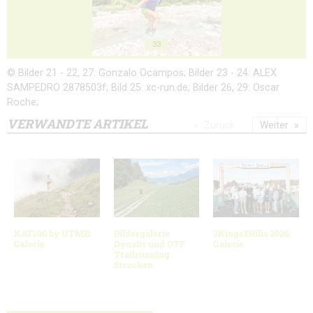
33
© Bilder 21 - 22, 27: Gonzalo Ocampos; Bilder 23 - 24: ALEX
SAMPEDRO 2878503f; Bild 25: xc-run.de; Bilder 26, 29: Oscar
Roche;
VERWANDTE ARTIKEL
Zurück
Weiter
KAT100 by UTMB:
Bildergalerie
3Kings3Hills 2026:
Galerie
Dynafit und OTF
Galerie
Trailrunning
Strecken