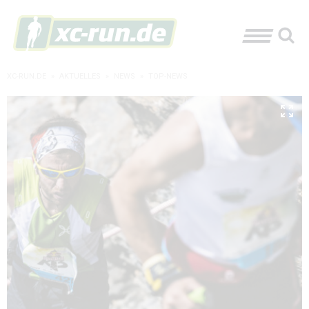
XC-RUN.DE
»
AKTUELLES
»
NEWS
»
TOP-NEWS