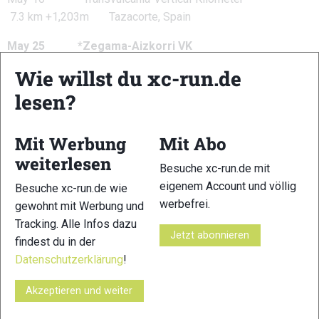
7.3 km +1,203m Tazacorte, Spain
May 25 *Zegama-Aizkorri VK
3.0 km +1,015m Zegama, Spain
Wie willst du xc-run.de
®
June 1 Santana Vertical Kilometer
lesen?
4.8 km +1,003m Santana, Portugal
Mit Werbung
Mit Abo
July 6 KV Face de Bellevarde
3.0 km +970m Val d’Isère, France
weiterlesen
Besuche xc-run.de mit
®
eigenem Account und völlig
July 20 *DoloMyths Run Vertical Kilometer
Besuche xc-run.de wie
werbefrei.
2.6 km +1,000m Canazei, Italy
gewohnt mit Werbung und
Tracking. Alle Infos dazu
July 29 Red Bull K3
Jetzt abonnieren
findest du in der
9.7 km +3,036m Susa, Italy
Datenschutzerklärung
!
August 4 Blåmann Vertical
Akzeptieren und weiter
2.7 km +1,044m Tromsø, orway