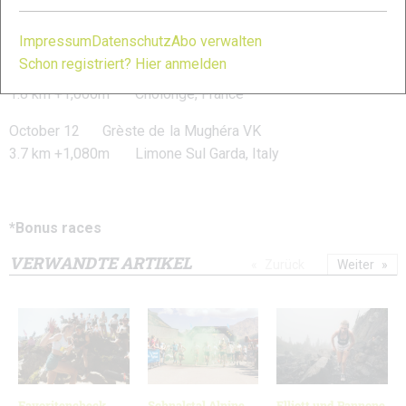
Sept 22 *Les KM de Chando
7.7 km +1,970m Chandolin, Switzerland
Impressum
Datenschutz
Abo verwalten
Schon registriert? Hier anmelden
October 7 Verticale du Grand Serre
1.8 km +1,000m Cholonge, France
October 12 Grèste de la Mughéra VK
3.7 km +1,080m Limone Sul Garda, Italy
*Bonus races
VERWANDTE ARTIKEL
Zurück
Weiter
Favoritencheck
Schnalstal Alpine
Elliott und Pannone