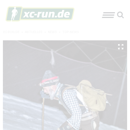
XC-RUN.DE
»
AKTUELLES
»
NEWS
»
TOP-NEWS