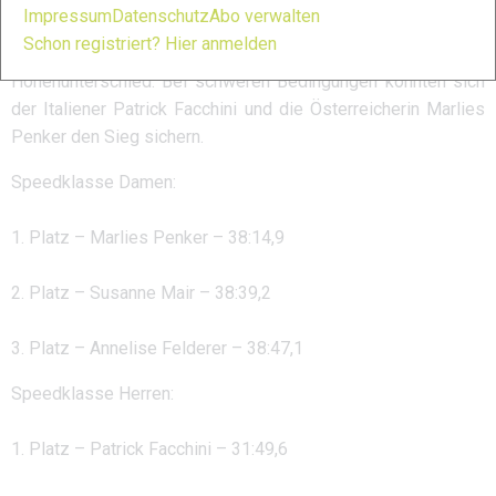
Impressum
Datenschutz
Abo verwalten
Starter stellten sich der 2.600 Meter langen, zum Teil fast
Schon registriert? Hier anmelden
70° steilen Strecke mit ihren 900 Metern
Höhenunterschied. Bei schweren Bedingungen konnten sich
der Italiener Patrick Facchini und die Österreicherin Marlies
Penker den Sieg sichern.
Speedklasse Damen:
1. Platz – Marlies Penker – 38:14,9
2. Platz – Susanne Mair – 38:39,2
3. Platz – Annelise Felderer – 38:47,1
Speedklasse Herren:
1. Platz – Patrick Facchini – 31:49,6