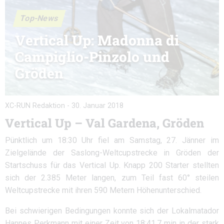
Top-News
Vertical Up: Madonna di
Campiglio-Pinzolo und
Gröden
XC-RUN Redaktion
-
30. Januar 2018
Vertical Up – Val Gardena, Gröden
Pünktlich um 18:30 Uhr fiel am Samstag, 27. Jänner im
Zielgelände der Saslong-Weltcupstrecke in Gröden der
Startschuss für das Vertical Up. Knapp 200 Starter stellten
sich der 2.385 Meter langen, zum Teil fast 60° steilen
Weltcupstrecke mit ihren 590 Metern Höhenunterschied.
Bei schwierigen Bedingungen konnte sich der Lokalmatador
Hannes Perkmann mit einer Zeit von 18:41,7 min in der stark