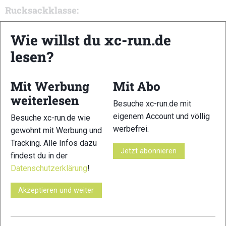
Rucksackklasse:
Walter Schiegl, 37:30,9
Wie willst du xc-run.de
Skitouren-Wertung:
lesen?
Carmen Runggaldier, 30:50,4
Manuela Perathoner, 32:47,1
Mit Werbung
Mit Abo
Silvia Insam, 45:10,8
weiterlesen
Besuche xc-run.de mit
eigenem Account und völlig
Besuche xc-run.de wie
Alexander Oberbacher, 19:44,6
werbefrei.
gewohnt mit Werbung und
Martin Schneider, 22:07,8
Tracking. Alle Infos dazu
Jetzt abonnieren
Daniel Ploner, 23:17,6
findest du in der
Datenschutzerklärung
!
Hier sind alle
Ergebnisse
.
Akzeptieren und weiter
Madonna di Campiglio-Pinzolo
Bereits am Samstag, 20. Januar in Madonna di Campiglio-
Pinzolo der Startschuss für das Vertical Up. Knapp 300