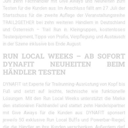
Juni zehn Fachhändler mit Give Aways und Neuheiten zum
Testen für die Kunden aus. Im Anschluss fällt am 27. Juli der
Startschuss für die zweite Auflage der Veranstaltungsreihe
TRAIL2GETHER bei zehn weiteren Händlern in Deutschland
und Österreich – Trail Run in Kleingruppen, kostenloses
Testequipment, Tipps von Profis, Verpflegung und Austausch
in der Szene inklusive bis Ende August.
RUN LOCAL WEEKS – AB SOFORT
DYNAFIT NEUHEITEN BEIM
HÄNDLER TESTEN
DYNAFIT ist Experte für Trailrunning-Ausrüstung von Kopf bis
Fuß und setzt auf leichte, technische wie funktionelle
Lösungen. Mit den Run Local Weeks unterstützt die Marke
den stationären Fachhandel und stattet zehn Handelspartner
mit Give Aways für die Kunden aus: DYNAFIT sponsert
jeweils 50 exklusive Run Local Buffs und Powerbar-Riegel,
die die Händler an ihre Kunden verschenken. Außerdem darf