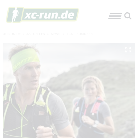
XC-RUN.DE
»
AKTUELLES
»
NEWS
»
TRAIL BUSINESS