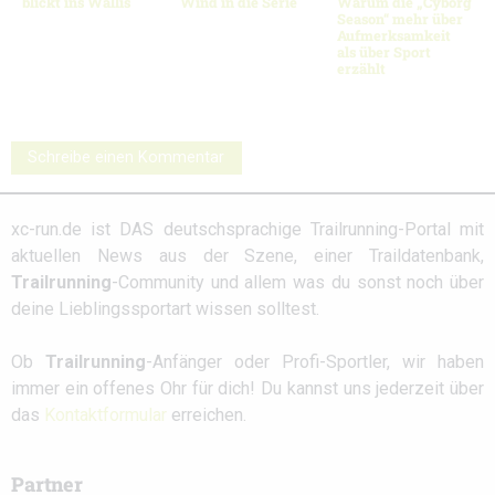
blickt ins Wallis
Wind in die Serie
Warum die „Cyborg
Season“ mehr über
Aufmerksamkeit
als über Sport
erzählt
Schreibe einen Kommentar
xc-run.de ist DAS deutschsprachige Trailrunning-Portal mit
aktuellen News aus der Szene, einer Traildatenbank,
Trailrunning
-Community und allem was du sonst noch über
deine Lieblingssportart wissen solltest.
Ob
Trailrunning
-Anfänger oder Profi-Sportler, wir haben
immer ein offenes Ohr für dich! Du kannst uns jederzeit über
das
Kontaktformular
erreichen.
Partner