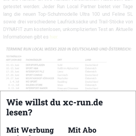
getestet werden: Jeder Run Local Partner bietet vier Tage
lang die neuen Top-Schuhmodelle Ultra 100 und Feline SL
sowie drei verschiedene Laufrücksäcke und Trail-Stöcke von
DYNAFIT zum kostenlosen, unkomplizierten Test an. Aktuelle
Informationen gibt es
hier.
Wie willst du xc-run.de
TRAIL2GETHER
lesen?
Mit der Trail2gether-Tour lädt DYNAFIT Interessierte Trail-
Mit Werbung
Mit Abo
Fans in zehn Regionen zum gemeinsamen Laufen auf