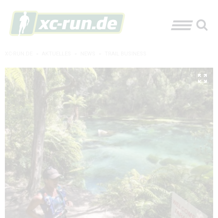
XC-RUN.DE
»
AKTUELLES
»
NEWS
»
TRAIL BUSINESS