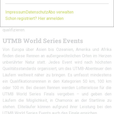
antreten können. Jedes UTMB World Series Major umfasst
mindestens ein Rennen in der Kategorie – 50 km, 100 km und
Impressum
Datenschutz
Abo verwalten
100 m -, wobei Elite- und Amateur-Finisher die doppelte
Schon registriert? Hier anmelden
Chance haben, sich für das Finale der UTMB World Series zu
qualifizieren.
UTMB World Series Events
Von Europa über Asien bis Ozeanien, Amerika und Afrika
finden diese Rennen an außergewöhnlichen Orten im Herzen
unberührter Natur statt. Jedes Event wird nach höchsten
Qualitätsstandards organisiert, um das UTMB-Abenteuer den
Läufern weltweit näher zu bringen. Es umfasst mindestens
ein Qualifikationsrennen in den Kategorien 50 km, 100 km
oder 100 m. Bei diesen Rennen werden Lotterielose für die
UTMB World Series Finals vergeben – und geben den
Läufern die Möglichkeit, in Chamonix an der Startlinie zu
stehen. Eliteläufer können aufgrund ihrer Leistung bei den
UTMB World Series Events auch das Finale erreichen.