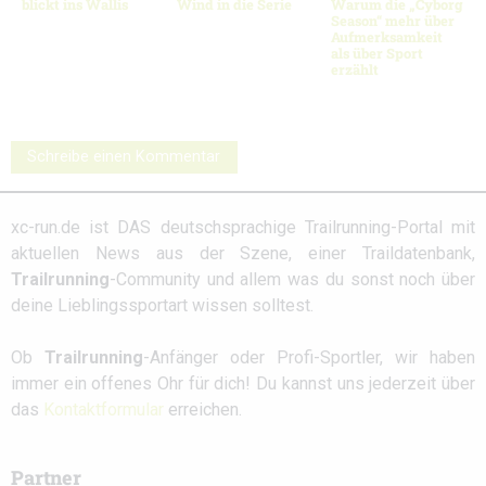
blickt ins Wallis
Wind in die Serie
Warum die „Cyborg
Season“ mehr über
Aufmerksamkeit
als über Sport
erzählt
Schreibe einen Kommentar
xc-run.de ist DAS deutschsprachige Trailrunning-Portal mit
aktuellen News aus der Szene, einer Traildatenbank,
Trailrunning
-Community und allem was du sonst noch über
deine Lieblingssportart wissen solltest.
Ob
Trailrunning
-Anfänger oder Profi-Sportler, wir haben
immer ein offenes Ohr für dich! Du kannst uns jederzeit über
das
Kontaktformular
erreichen.
Partner