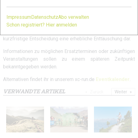
Freigaben ist eine Austragung des Events nicht möglich.
Die Absage betrifft zahlreiche Teilnehmerinnen und
Impressum
Datenschutz
Abo verwalten
Teilnehmer, die bereits Anreise, Unterkünfte und Urlaubstage
Schon registriert? Hier anmelden
geplant hatten. Auch für das Organisationsteam stellt die
kurzfristige Entscheidung eine erhebliche Enttäuschung dar.
Informationen zu möglichen Ersatzterminen oder zukünftigen
Veranstaltungen sollen zu einem späteren Zeitpunkt
bekanntgegeben werden.
Alternativen findet ihr in unserem xc-run.de
Eventkalender
.
VERWANDTE ARTIKEL
Zurück
Weiter