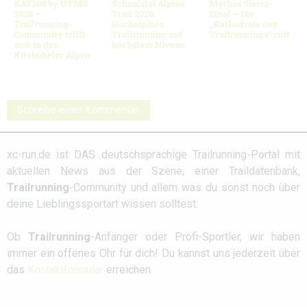
KAT100 by UTMB
Schnalstal Alpine
Mythos Sierre-
2026 –
Trail 2026:
Zinal – Die
Trailrunning-
Hochalpines
„Kathedrale des
Community trifft
Trailrunning auf
Trailrunnings“ ruft
sich in den
höchstem Niveau
Kitzbüheler Alpen
Schreibe einen Kommentar
xc-run.de ist DAS deutschsprachige Trailrunning-Portal mit
aktuellen News aus der Szene, einer Traildatenbank,
Trailrunning
-Community und allem was du sonst noch über
deine Lieblingssportart wissen solltest.
Ob
Trailrunning
-Anfänger oder Profi-Sportler, wir haben
immer ein offenes Ohr für dich! Du kannst uns jederzeit über
das
Kontaktformular
erreichen.