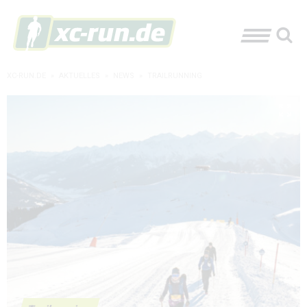
XC-RUN.DE
»
AKTUELLES
»
NEWS
»
TRAILRUNNING