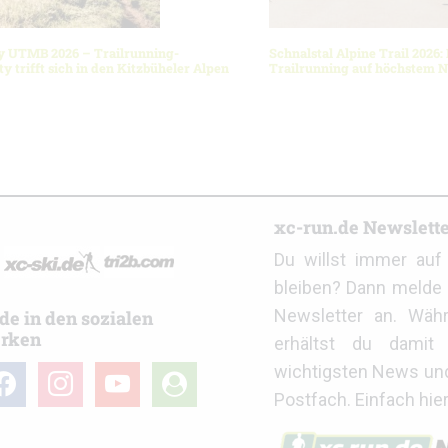
y UTMB 2026 – Trailrunning-
Schnalstal Alpine Trail 2026:
 trifft sich in den Kitzbüheler Alpen
Trailrunning auf höchstem 
r
xc-run.de Newslett
Du willst immer au
bleiben? Dann melde 
Newsletter an. Wäh
de in den sozialen
rken
erhältst du damit 
wichtigsten News un
cebook
instagram
youtube
user-
Postfach. Einfach hie
circle