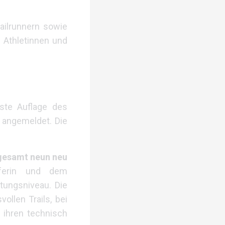
ailrunnern sowie
 Athletinnen und
ste Auflage des
angemeldet. Die
sgesamt neun neu
ferin und dem
tungsniveau. Die
llen Trails, bei
 ihren technisch