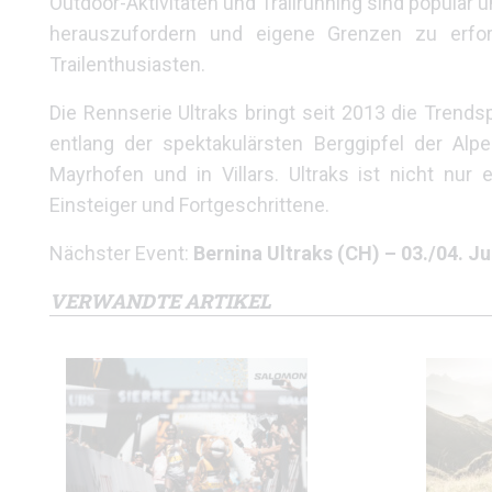
Outdoor-Aktivitäten und Trailrunning sind populär un
herauszufordern und eigene Grenzen zu erforsc
Trailenthusiasten.
Die Rennserie Ultraks bringt seit 2013 die Trends
entlang der spektakulärsten Berggipfel der Alp
Mayrhofen und in Villars. Ultraks ist nicht nur 
Einsteiger und Fortgeschrittene.
Nächster Event:
Bernina Ultraks (CH) – 03./04. Ju
VERWANDTE ARTIKEL