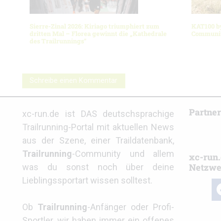
Sierre-Zinal 2026: Kiriago triumphiert zum
KAT100 b
dritten Mal – Florea gewinnt die „Kathedrale
Community
des Trailrunnings“
Schreibe einen Kommentar
Partne
xc-run.de ist DAS deutschsprachige
Trailrunning-Portal mit aktuellen News
aus der Szene, einer Traildatenbank,
Trailrunning
-Community und allem
xc-run.
Netzwe
was du sonst noch über deine
Lieblingssportart wissen solltest.
fa
Ob
Trailrunning
-Anfänger oder Profi-
Sportler, wir haben immer ein offenes