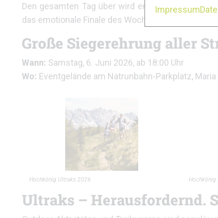
Den gesamten Tag über wird entlang der Trails u
Impressum
Dat
das emotionale Finale des Wochenendes ansteht.
Große Siegerehrung aller S
Wann:
Samstag, 6. Juni 2026, ab 18:00 Uhr
Wo:
Eventgelände am Natrunbahn-Parkplatz, Maria
Hochkönig Ultraks 2026
Hochkönig 
Ultraks – Herausfordernd. S