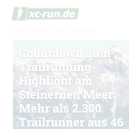
XC-RUN.DE
»
AKTUELLES
»
NEWS
»
TRAILRUNNING
Countdown zum
Trailrunning-
Highlight am
Steinernen Meer:
Mehr als 2.300
Trailrunner aus 46