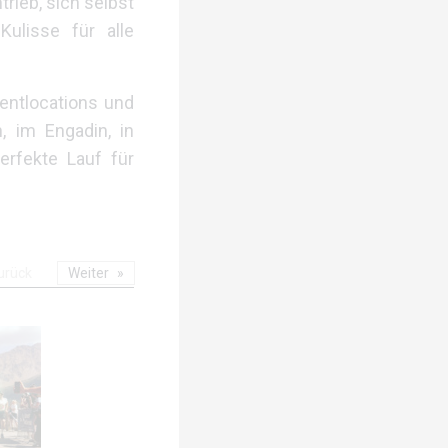
trieb, sich selbst
ulisse für alle
ventlocations und
, im Engadin, in
perfekte Lauf für
urück
Weiter