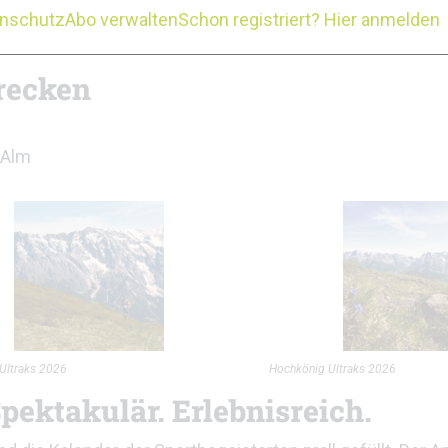
nd im Ortszentrum von Maria Alm für Spannung gesorgt
enschutz
Abo verwalten
Schon registriert? Hier anmelden
trecken
 Alm
Ultraks 2026
Hochkönig Ultraks 2026
pektakulär. Erlebnisreich.