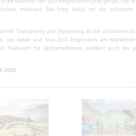
d die Kalender der Sportbegeisterten prall gefüllt. Der An
hen, motiviert. Die freie Natur ist die schönste K
portart Trailrunning und Skyrunning an die schönsten E
en. Sei dabei und lass Dich begeistern am Matterhorn
ein Trailevent für Spitzenathleten, sondern auch der 
li 2026
Z