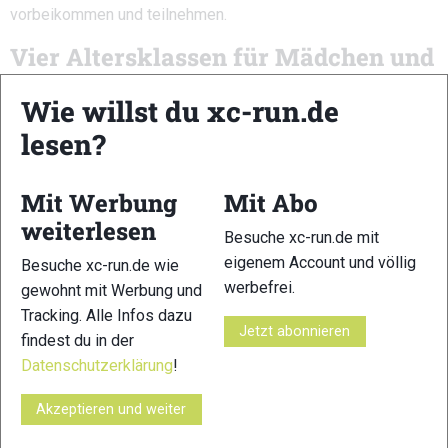
vorbeikommen und teilnehmen.
Vier Altersklassen für Mädchen und
Buben
Wie willst du xc-run.de
Gewertet wird jeweils getrennt nach weiblich und männlich in
lesen?
vier Altersklassen:
U8 (Jahrgang 2019 und jünger)
Mit Werbung
Mit Abo
U10 (Jahrgänge 2017 und 2018)
weiterlesen
U12 (Jahrgänge 2015 und 2016)
Besuche xc-run.de mit
U14 (Jahrgänge 2013 und 2014)
eigenem Account und völlig
Besuche xc-run.de wie
werbefrei.
gewohnt mit Werbung und
Der Start kann wahlweise aus dem Hoch- oder Tiefstart
Tracking. Alle Infos dazu
erfolgen. Die Strecke muss selbstständig absolviert werden,
Jetzt abonnieren
findest du in der
Spikes sind nicht erlaubt.
Datenschutzerklärung
!
Hochkarätiges Trailrunning-Feld
Akzeptieren und weiter
verspricht spannende Rennen