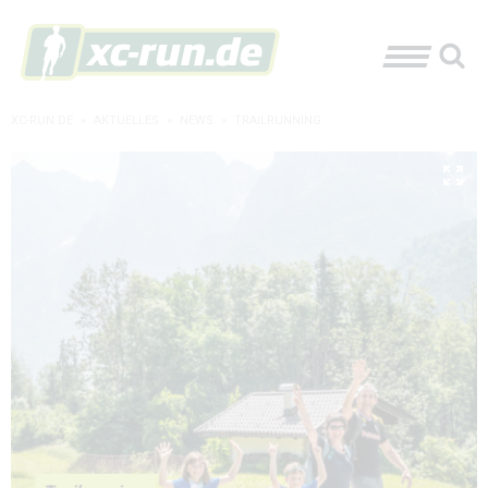
XC-RUN.DE
»
AKTUELLES
»
NEWS
»
TRAILRUNNING