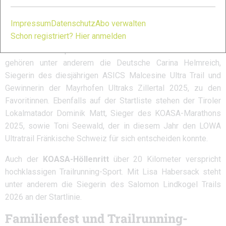
Auch sportlich hat der Ebbser Koasamarsch 2026 einiges zu
bieten. Besonders die Trailrunning-Bewerbe sind mit
Impressum
Datenschutz
Abo verwalten
namhaften Athletinnen und Athleten besetzt.
Schon registriert? Hier anmelden
Auf dem anspruchsvollen
KOASA-55-Panorama-Trail
gehören unter anderem die Deutsche
Carina Helmreich
,
Siegerin des diesjährigen ASICS Malcesine Ultra Trail und
Gewinnerin der Mayrhofen Ultraks Zillertal 2025, zu den
Favoritinnen. Ebenfalls auf der Startliste stehen der Tiroler
Lokalmatador
Dominik Matt
, Sieger des KOASA-Marathons
2025, sowie
Toni Seewald
, der in diesem Jahr den LOWA
Ultratrail Fränkische Schweiz für sich entscheiden konnte.
Auch der
KOASA-Höllenritt
über 20 Kilometer verspricht
hochklassigen Trailrunning-Sport. Mit
Lisa Habersack
steht
unter anderem die Siegerin des Salomon Lindkogel Trails
2026 an der Startlinie.
Familienfest und Trailrunning-