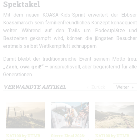
Spektakel
Mit dem neuen KOASA-Kids-Sprint erweitert der Ebbser
Koasamarsch sein familienfreundliches Konzept konsequent
weiter. Während auf den Trails um Podestplätze und
Bestzeiten gekämpft wird, können die jüngsten Besucher
erstmals selbst Wettkampfluft schnuppern.
Damit bleibt der traditionsreiche Event seinem Motto treu:
„Zach, owa geil!“
– anspruchsvoll, aber begeisternd für alle
Generationen.
VERWANDTE ARTIKEL
Zurück
Weiter
KAT100 by UTMB
Sierre-Zinal 2026:
KAT100 by UTMB