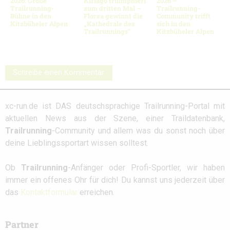
2026: Große
Kiriago triumphiert
2026 –
Trailrunning-
zum dritten Mal –
Trailrunning-
Bühne in den
Florea gewinnt die
Community trifft
Kitzbüheler Alpen
„Kathedrale des
sich in den
Trailrunnings“
Kitzbüheler Alpen
Schreibe einen Kommentar
xc-run.de ist DAS deutschsprachige Trailrunning-Portal mit
aktuellen News aus der Szene, einer Traildatenbank,
Trailrunning
-Community und allem was du sonst noch über
deine Lieblingssportart wissen solltest.
Ob
Trailrunning
-Anfänger oder Profi-Sportler, wir haben
immer ein offenes Ohr für dich! Du kannst uns jederzeit über
das
Kontaktformular
erreichen.
Partner