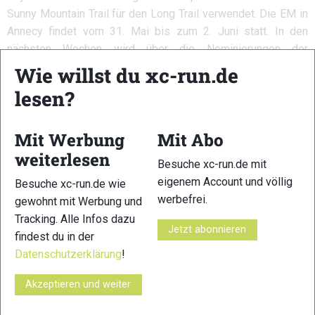
Sunny Mountain Trail für den Long Trail verwendet. Die EM in
Annecy findet vom 31. Mai bis zum 2. Juni statt. In den
nächsten Wochen wird über die Nominierungen der
Deutschen Nationalmannschaft entschieden.
Wie willst du xc-run.de
Statement von unserem xc-run.de
lesen?
Läufer David Reichl
Mit Werbung
Mit Abo
weiterlesen
Besuche xc-run.de mit
eigenem Account und völlig
Besuche xc-run.de wie
werbefrei.
gewohnt mit Werbung und
Tracking. Alle Infos dazu
Jetzt abonnieren
findest du in der
Datenschutzerklärung
!
Akzeptieren und weiter