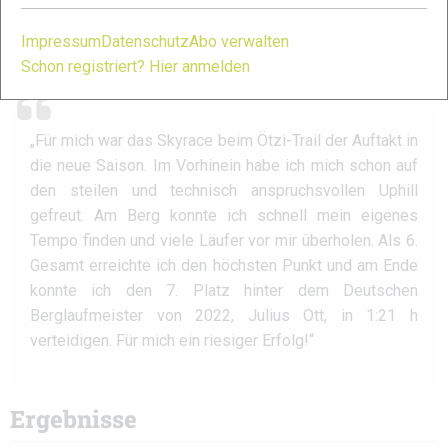
Impressum
Datenschutz
Abo verwalten
Schon registriert? Hier anmelden
David Reichl Team xc-run.de
„Für mich war das Skyrace beim Ötzi-Trail der Auftakt in
die neue Saison. Im Vorhinein habe ich mich schon auf
den steilen und technisch anspruchsvollen Uphill
gefreut. Am Berg konnte ich schnell mein eigenes
Tempo finden und viele Läufer vor mir überholen. Als 6.
Gesamt erreichte ich den höchsten Punkt und am Ende
konnte ich den 7. Platz hinter dem Deutschen
Berglaufmeister von 2022, Julius Ott, in 1:21 h
verteidigen. Für mich ein riesiger Erfolg!“
Ergebnisse