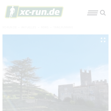
XC-RUN.DE
»
AKTUELLES
»
NEWS
»
TRAILRUNNING