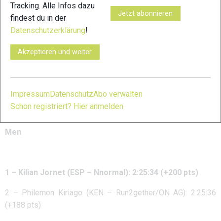
Tracking. Alle Infos dazu
den zweiten Platz halten konnte.“
Jetzt abonnieren
findest du in der
Datenschutzerklärung
!
Madalina Florea (ROM – Salomon) entdeckte die Golden Trail
Akzeptieren und weiter
Series letztes Jahr in Sierre-Zinal, wo sie den 7. Dieses Mal
schaffte es das rumänische Juwel auf das Podium. Im Ziel
musste sie sich vom medizinischen Team untersuchen
Impressum
Datenschutz
Abo verwalten
lassen und konnte uns nach dem Rennen keine Rückmeldung
Schon registriert? Hier anmelden
geben.
Men
1 – Kilian Jornet (ESP – Nnormal): 2:25:34 (+200 pts)
2 – Philemon Kiriago (KEN – Run2gether/ON AG): 2:25:36
(+188 pts)