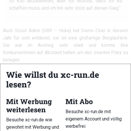
30 Kilo abzunehmen, aber ich wusste, dass ich es
schaffen muss, und ich bin sehr stolz auf diesen Sieg.“
Auch Scout Adkin (GBR – Hoka) hat Sierre-Zinal in diesem
Jahr für sich entdeckt, sie ist eine großartige Bergläuferin.
Sie war im Anstieg sehr stark und konnte ihre
Konkurrentinnen auf Abstand halten, um den zweiten Platz zu
belegen.
Wie willst du xc-run.de
lesen?
„Es war ein sehr langes Rennen für mich. Ich habe
Mit Werbung
Mit Abo
versucht, im Anstieg hart zu pushen, aber dann habe ich
weiterlesen
auf den flachen Abschnitten, die sehr schnell waren,
Besuche xc-run.de mit
gelitten. Bei Kilometer 22 habe ich mir den Knöchel
eigenem Account und völlig
Besuche xc-run.de wie
verstaucht, ich dachte sogar, dass es mich in der
werbefrei.
gewohnt mit Werbung und
Abfahrt erwischen würde, aber ich bin froh, dass ich