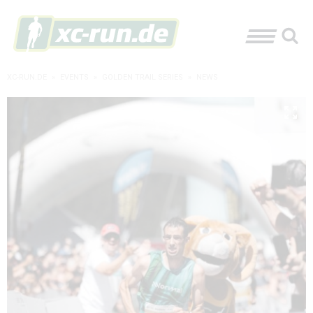
XC-RUN.DE
»
EVENTS
»
GOLDEN TRAIL SERIES
»
NEWS