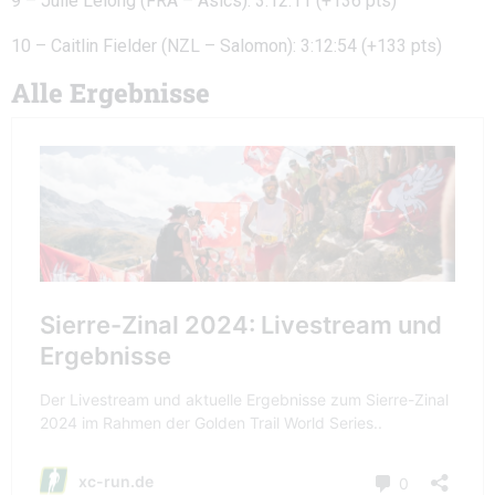
9 – Julie Lelong (FRA – Asics): 3:12:11 (+136 pts)
10 – Caitlin Fielder (NZL – Salomon): 3:12:54 (+133 pts)
Alle Ergebnisse