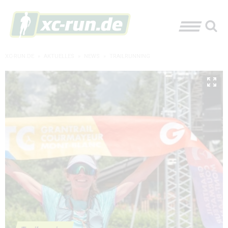
XC-RUN.DE
»
AKTUELLES
»
NEWS
»
TRAILRUNNING