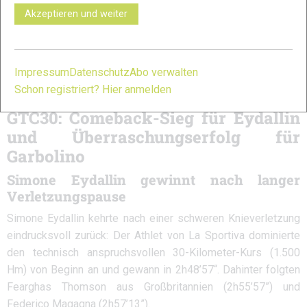
Rennen.
Akzeptieren und weiter
Hinter ihr lieferten sich Sonia Chiapello (7h15’13“) und Lena
Glasbrenner (7h16’40“) ein enges Rennen um Platz zwei.
Impressum
Datenschutz
Abo verwalten
Schon registriert? Hier anmelden
GTC30: Comeback-Sieg für Eydallin
und Überraschungserfolg für
Garbolino
Simone Eydallin gewinnt nach langer
Verletzungspause
Simone Eydallin kehrte nach einer schweren Knieverletzung
eindrucksvoll zurück: Der Athlet von La Sportiva dominierte
den technisch anspruchsvollen 30-Kilometer-Kurs (1.500
Hm) von Beginn an und gewann in 2h48’57“. Dahinter folgten
Fearghas Thomson aus Großbritannien (2h55’57”) und
Federico Magagna (2h57’13”).