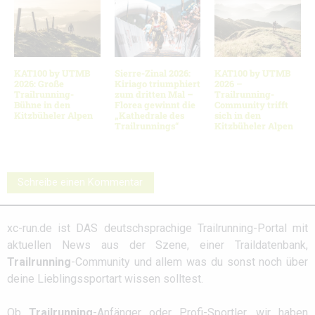
KAT100 by UTMB
Sierre-Zinal 2026:
KAT100 by UTMB
2026: Große
Kiriago triumphiert
2026 –
Trailrunning-
zum dritten Mal –
Trailrunning-
Bühne in den
Florea gewinnt die
Community trifft
Kitzbüheler Alpen
„Kathedrale des
sich in den
Trailrunnings“
Kitzbüheler Alpen
Schreibe einen Kommentar
xc-run.de ist DAS deutschsprachige Trailrunning-Portal mit
aktuellen News aus der Szene, einer Traildatenbank,
Trailrunning
-Community und allem was du sonst noch über
deine Lieblingssportart wissen solltest.
Ob
Trailrunning
-Anfänger oder Profi-Sportler, wir haben