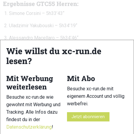
Ergebnisse GTC55 Herren:
Simone Corsini – 5h33’43“
Uladzimir Yakubouski – 5h34’19“
Alessandro Macellaro – 5h34’46“
Wie willst du xc-run.de
Margherita Vitali mit Start-Ziel-Sieg bei den
Frauen
lesen?
Margherita Vitali ließ beim GTC55 der Konkurrenz keine
Chance. In 6h24’50“ gewann sie nicht nur souverän, sondern
Mit Werbung
Mit Abo
erreichte auch den 6. Gesamtrang. Es war ihr dritter
weiterlesen
Besuche xc-run.de mit
Saisonsieg nach dem Sciacchetrail und dem Campo dei Fiori
eigenem Account und völlig
Trail.
Besuche xc-run.de wie
werbefrei.
gewohnt mit Werbung und
Tracking. Alle Infos dazu
Jetzt abonnieren
findest du in der
„Ich wollte einfach genießen, ohne an das Podium zu
Datenschutzerklärung
!
denken – und es hat funktioniert“, sagte Vitali nach dem