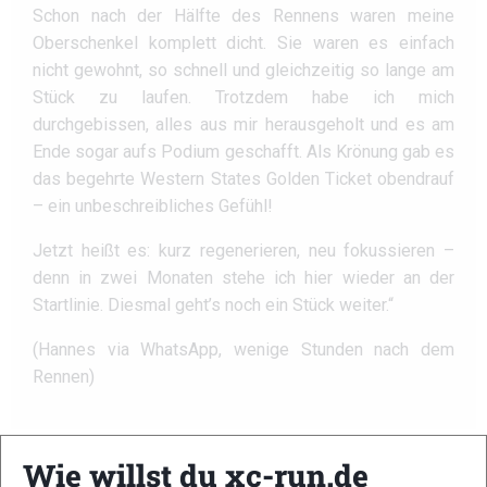
Schon nach der Hälfte des Rennens waren meine
Oberschenkel komplett dicht. Sie waren es einfach
nicht gewohnt, so schnell und gleichzeitig so lange am
Stück zu laufen. Trotzdem habe ich mich
durchgebissen, alles aus mir herausgeholt und es am
Ende sogar aufs Podium geschafft. Als Krönung gab es
das begehrte Western States Golden Ticket obendrauf
– ein unbeschreibliches Gefühl!
Jetzt heißt es: kurz regenerieren, neu fokussieren –
denn in zwei Monaten stehe ich hier wieder an der
Startlinie. Diesmal geht’s noch ein Stück weiter.“
(Hannes via WhatsApp, wenige Stunden nach dem
Rennen)
Golden Ticket sichert Start beim
Wie willst du xc-run.de