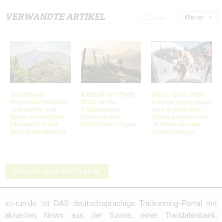
VERWANDTE ARTIKEL
Zurück
Weiter
Hochfügen
KAT100 by UTMB
Sierre-Zinal 2026:
Hightrails Festival:
2026: Große
Kiriago triumphiert
Innerhofer und
Trailrunning-
zum dritten Mal –
Speer verteidigen
Bühne in den
Florea gewinnt die
Meistertitel mit
Kitzbüheler Alpen
„Kathedrale des
Streckenrekorden
Trailrunnings“
Schreibe einen Kommentar
xc-run.de ist DAS deutschsprachige Trailrunning-Portal mit
aktuellen News aus der Szene, einer Traildatenbank,