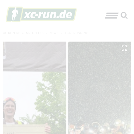
XC-RUN.DE
»
AKTUELLES
»
NEWS
»
TRAILRUNNING