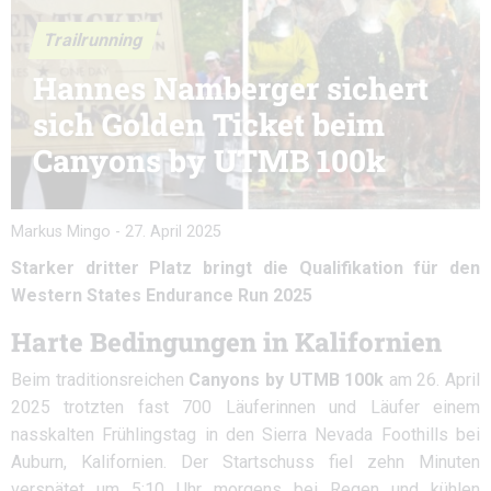
Trailrunning
Hannes Namberger sichert
sich Golden Ticket beim
Canyons by UTMB 100k
Markus Mingo
-
27. April 2025
Starker dritter Platz bringt die Qualifikation für den
Western States Endurance Run 2025
Harte Bedingungen in Kalifornien
Beim traditionsreichen
Canyons by UTMB 100k
am 26. April
2025 trotzten fast 700 Läuferinnen und Läufer einem
nasskalten Frühlingstag in den Sierra Nevada Foothills bei
Auburn, Kalifornien. Der Startschuss fiel zehn Minuten
verspätet um 5:10 Uhr morgens bei Regen und kühlen