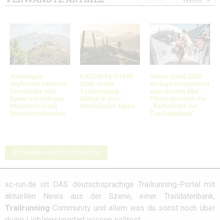
Zurück
Weiter
Hochfügen
KAT100 by UTMB
Sierre-Zinal 2026:
Hightrails Festival:
2026: Große
Kiriago triumphiert
Innerhofer und
Trailrunning-
zum dritten Mal –
Speer verteidigen
Bühne in den
Florea gewinnt die
Meistertitel mit
Kitzbüheler Alpen
„Kathedrale des
Streckenrekorden
Trailrunnings“
Schreibe einen Kommentar
xc-run.de ist DAS deutschsprachige Trailrunning-Portal mit
aktuellen News aus der Szene, einer Traildatenbank,
Trailrunning
-Community und allem was du sonst noch über
deine Lieblingssportart wissen solltest.