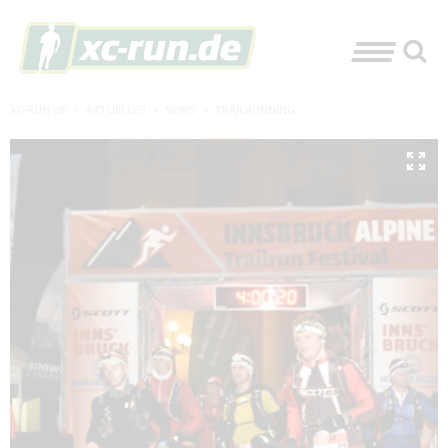
XC-RUN.DE
»
AKTUELLES
»
NEWS
»
TRAILRUNNING