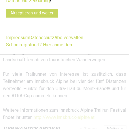
Datenschutzerklärung
!
Distanzen mit 2.100 beziehungsweise 3.600 Höhenmetern
erkunden die Läufer einige der schönsten Trails der Region,
Akzeptieren und weiter
begleitet von einem einzigartigen Bergpanorama. Die
imposante Sillschlucht, die Almen rund um die
Landeshauptstadt sowie Trails vorbei an einigen der
Impressum
Datenschutz
Abo verwalten
schönsten Feriendörfer der Region zählen zu den Highlights
Schon registriert? Hier anmelden
dieser beiden Strecken und geben den Läufern einen
einzigartigen Einblick in die Vielseitigkeit der Tiroler
Landschaft fernab von touristischen Wanderwegen.
Für viele Trailrunner von Interesse ist zusätzlich, dass
Teilnehmer am Innsbruck Alpine bei vier der fünf Distanzen
wertvolle Punkte für den Ultra-Trail du Mont-Blanc® und für
den ATRA-Cup sammeln können.
Weitere Informationen zum Innsbruck Alpine Trailrun Festival
findet ihr unter:
http://www.innsbruck-alpine.at
.
VERWANDTE ARTIKEL