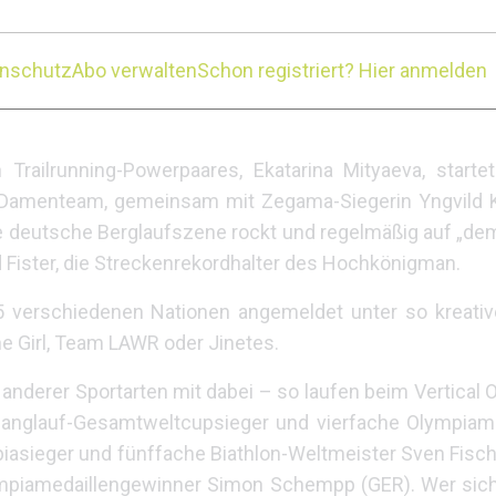
ei Ski-Mountaineering Events gesammelt. „Ich denke ei
t bekommt, als Team zu starten. Du hilfst deinen Teamk
enschutz
Abo verwalten
Schon registriert? Hier anmelden
kann man gemeinsam feiern. Man teilt die gleichen 
Trailrunning-Powerpaares, Ekatarina Mityaeva, starte
 Damenteam, gemeinsam mit Zegama-Siegerin Yngvild 
ie deutsche Berglaufszene rockt und regelmäßig auf „dem
ld Fister, die Streckenrekordhalter des Hochkönigman.
15 verschiedenen Nationen angemeldet unter so kreat
e Girl, Team LAWR oder Jinetes.
anderer Sportarten mit dabei – so laufen beim Vertical O
ilanglauf-Gesamtweltcupsieger und vierfache Olympiam
piasieger und fünffache Biathlon-Weltmeister Sven Fisch
lympiamedaillengewinner Simon Schempp (GER). Wer si