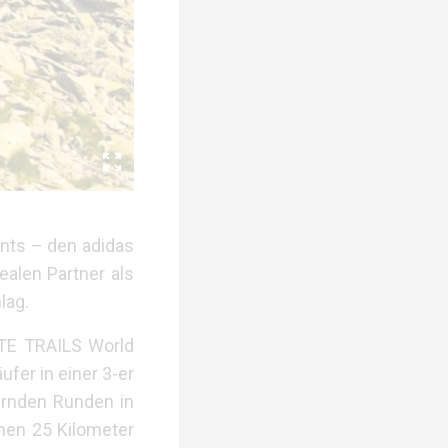
ents – den adidas
alen Partner als
lag.
NITE TRAILS World
fer in einer 3-er
dernden Runden in
ehen 25 Kilometer