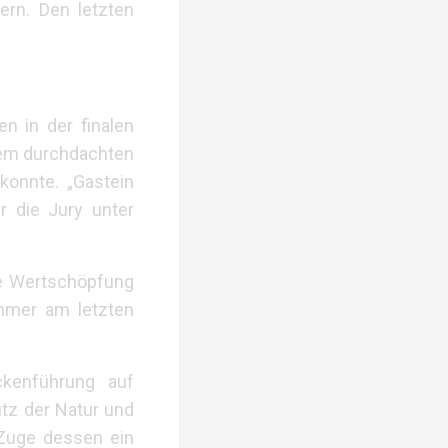
rn. Den letzten
n in der finalen
inem durchdachten
konnte. „Gastein
r die Jury unter
ie Wertschöpfung
immer am letzten
ckenführung auf
tz der Natur und
 Zuge dessen ein