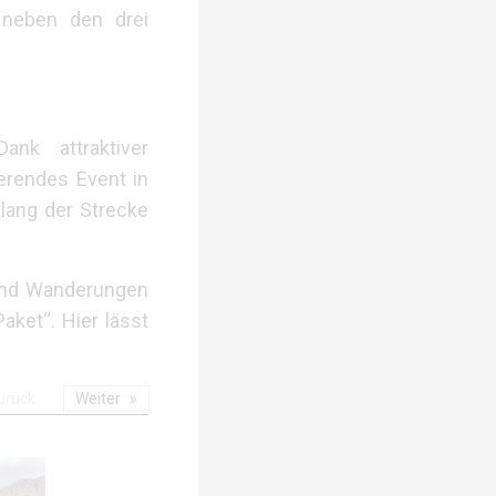
neben den drei
nk attraktiver
erendes Event in
lang der Strecke
 und Wanderungen
aket“. Hier lässt
urück
Weiter