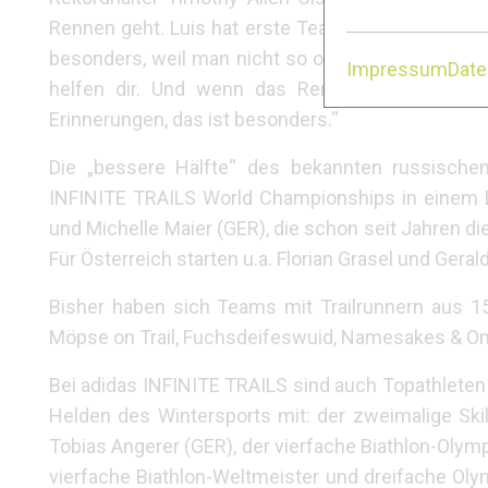
Rennen geht. Luis hat erste Teamrennerfahrung b
besonders, weil man nicht so oft die Gelegenhei
Impressum
Dat
helfen dir. Und wenn das Rennen vorbei ist, 
Erinnerungen, das ist besonders.“
Die „bessere Hälfte“ des bekannten russischen 
INFINITE TRAILS World Championships in einem
und Michelle Maier (GER), die schon seit Jahren d
Für Österreich starten u.a. Florian Grasel und Gera
Bisher haben sich Teams mit Trailrunnern aus 
Möpse on Trail, Fuchsdeifeswuid, Namesakes & On
Bei adidas INFINITE TRAILS sind auch Topathleten 
Helden des Wintersports mit: der zweimalige Sk
Tobias Angerer (GER), der vierfache Biathlon-Olym
vierfache Biathlon-Weltmeister und dreifache O