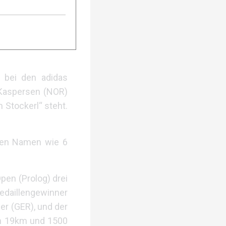
n Teamrennen ist
ameraden und sie
Erfahrungen und
t bei den adidas
Kaspersen (NOR)
 Stockerl“ steht.
iven Namen wie 6
pen (Prolog) drei
edaillengewinner
er (GER), und der
ch 19km und 1500