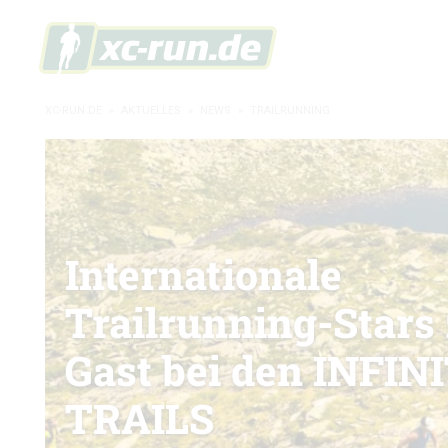
XC-RUN.DE
»
AKTUELLES
»
NEWS
»
TRAILRUNNING
Internationale
Trailrunning-Stars
Gast bei den INFIN
TRAILS