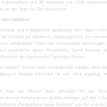
0 Höhenmetern und 40 Kilometer mit 2.100 Höhenmete
k, um als Team ins Ziel einzulaufen.
 Fokus behalten
Interesse und Engagement gegenüber dem Sport hoffte
fiel die Wahl auf Gastein im SalzburgerLand, das mit e
ung vorhandener Trails und Infrastruktur überzeugen 
ne zusätzliche alpine Infrastruktur. Damit konnten wi
äftsführer der Gasteinertal Tourismus GmbH.
n Gastein“ konnte auch sichergestellt werden, dass d
taltung in Gastein immerhin für vier Jahre angelegt, 
Trails war Gastein auch gefordert, bei der Stre
es uns von Anfang an ein großes Anliegen, auf den Schu
nitiative „Respektiere deine Grenzen“ war für uns im